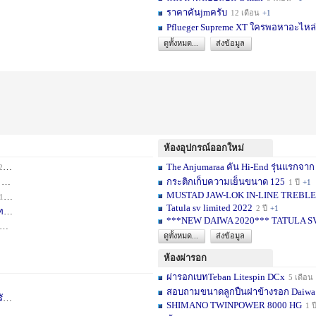
ราคาคันjmครับ
12 เดือน
+1
Pflueger Supreme XT ใครพอหาอะไหล่ห
ดูทั้งหมด...
ส่งข้อมูล
ห้องอุปกรณ์ออกใหม่
The Anjumaraa คัน Hi-End รุ่นแรกจาก
เดือน
+2
กระติกเก็บความเย็นขนาด 125
อน
+1
1 ปี
+1
MUSTAD JAW-LOK IN-LINE TREBLE HOOK
1 เดือน
+1
Tatula sv limited 2022
2 ปี
+1
ท
1 ปี
+1
***NEW DAIWA 2020*** TATULA S
+1
ดูทั้งหมด...
ส่งข้อมูล
ห้องผ่ารอก
ผ่ารอกเบทTeban Litespin DCx
5 เดือน
สอบถามขนาดลูกปืนฝาข้างรอก Daiwa
เ
1 ปี
+1
SHIMANO TWINPOWER 8000 HG
1 ป