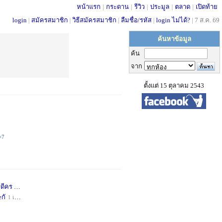
หน้าแรก
|
กระดาน
|
รีวิว
|
ประมูล
|
ตลาด
|
เปิดท้าย
login
|
สมัครสมาชิก
|
วิธีสมัครสมาชิก
|
ลืมชื่อ/รหัส
|
login ไม่ได้?
|
7 ส.ค. 69
ค้นหาข้อมูล
ค้น
จาก
ตั้งแต่ 15 ตุลาคม 2543
+7
่ดีคร
1 เดือน
+1
กั
1 เดือน
+1