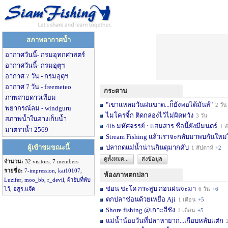
สภาพอากาศน้ำ
อากาศวันนี้- กรมอุทกศาสตร์
อากาศวันนี้- กรมอุตุฯ
อากาศ 7 วัน - กรมอุตุฯ
อากาศ 7 วัน - freemeteo
กระดาน
ภาพถ่ายดาวเทียม
"เขาแหลมวันฝนขาด...ก็ยังพอได้มันส์"
2 วัน
พยากรณ์ลม - windguru
ไมโครจิ้ก ติดกล่องไว้ไม่ผิดหวัง
3 วัน
สภาพน้ำในอ่างเก็บน้ำ
4lb มหัศจรรย์ : แสมสาร ชื่อนี้ยังมีมนตร์
1 สัปดาห์
มาตราน้ำ 2569
Stream Fishing แล้วเราจะกลับมาพบกันใหม่
ผู้เข้าชมขณะนี้
ปลากดแม่น้ำน่านกินดุมากคับ
1 สัปดาห์
+2
ดูทั้งหมด...
ส่งข้อมูล
จำนวน:
32 visitors, 7 members
รายชื่อ:
7-impression
,
kai10107
,
ห้องภาพตกปลา
Luzifer
,
moo_bb
,
r_devil
,
ผ้ายับที่พับ
ช่อน ชะโด กระสูบ ก่อนฝนจะมา
ไว้
,
อสูร.แจ๊ค
6 วัน
+6
ตกปลาช่อนด้วยเหยื่อ Aji
1 เดือน
+5
Shore fishing @เกาะสีชัง
1 เดือน
+5
แม่น้ำน้อยวันที่ปลาหายาก...เกือบหลับแต่ก
2 เ