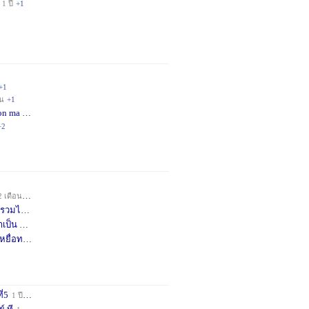
1 ปี
+1
+1
อน
+1
on ma
4 เดือน
+2
+2
2 เดือน
+1
วมได้
7 เดือน
+3
าเป็น
8 เดือน
+4
หยื่อท
9 เดือน
+1
ี่5
1 ปี
+1