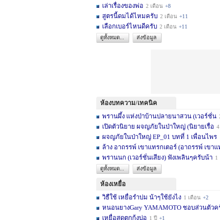
เล่าเรื่องของพ่อ
2 เดือน
+8
สูตรนี้ดมได้ไหมครับ
2 เดือน
+11
เลือกเบอร์ไหนดีครับ
2 เดือน
+11
ดูทั้งหมด...
ส่งข้อมูล
ห้องบทความ/เทคนิค
พรานผึ้ง แห่งป่าบ้านปลายนาสวน (เวอร์ชั่น
2 
เปิดตัวนิยาย ผจญภัยในป่าใหญ่ (นิยายเรื่อ
4 เดื
ผจญภัยในป่าใหญ่ EP_01 บทที่ 1 เพื่อนไพร
1
ล้าง อาถรรพ์ เขาแทรกเตอร์ (อาถรรพ์ เขาแ
พรานนก (เวอร์ชั่นเสียง) ฟังเพลินๆครับน้า
1 ปี
ดูทั้งหมด...
ส่งข้อมูล
ห้องเหยื่อ
วิธืใช้ เหยื่อรำบ่ม น้าๆใช้ยังไง
1 เดือน
+2
หนอนยางGary YAMAMOTO ชอบส่วนตัวครับ... 
เหยื่อสดตกกุ้งบ่อ
1 ปี
+1