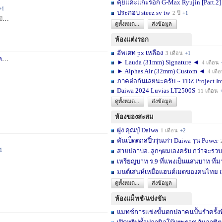
คุ้ยแคะแกะรอก G-Max Ryujin [Part.2]
+1
ประกอบ steez sv tw
2 ปี
+1
ปี
+1
ดูทั้งหมด...
ส่งข้อมูล
ห้องแต่งรอก
อัพเดท px เหลือง
3 เดือน
+1
า
3 สัปดาห์
+1
► Lauda (31mm) Signature ◄
4 เดือน
► Alphas Air (32mm) Custom ◄
4 เดื
ภาคต่อกันเลยนะครับ ~ TDZ Project Ir
Daiwa 2024 Luvias LT2500S
11 เดือน
ดูทั้งหมด...
ส่งข้อมูล
ห้องของสะสม
ฝูง คุณปู่ Daiwa
1 เดือน
+2
คันเบ็ดตกสปิ๋วรุ่นเก่า Daiwa รุ่น Power
1
สายปลาบ่อ..ลูกๆผมเองครับ กว่าจะรวบร
เหรียญบาท ร.9 ที่แพงเป็นแสนบาท ที่ม
มนต์เสน่ห์เหยื่อแฮนด์เมดของคนไทย เ
ดูทั้งหมด...
ส่งข้อมูล
ห้องแม็ทช์/แข่งขัน
แมทช์การแข่งขั้นตกปลาคนปั้นรำครั้งท