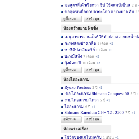
ขอสูตรที่เค้าเรียกว่า ชิป ใช้ผสมปังปั่นแ
2 ปี
ขอสูตรเหยื่อตกปลาตะโกก อ.บางบาล คับ
2 
ดูทั้งหมด...
ส่งข้อมูล
ห้องครัวสยามฟิชชิ่ง
เมนูอาหารจานเด็ด! วิธีทำปลาสวายแช่น้ำปล
กะพงแดงย่างเกลือ
1 เดือน
+5
ซาซิมิปลาอินทรีย์
6 เดือน
+5
บะหมี่แห้ง
7 เดือน
+5
กุ้งผัดกะปิ
10 เดือน
+3
ดูทั้งหมด...
ส่งข้อมูล
ห้องไดอะแกรม
Ryoko Precious
2 ปี
+2
ขอ ไดอะแกรม Shimano Conquest 50
5 ปี
+
รวมไดอแกรม ไดว่า
5 ปี
+1
ไดอะแกรม
6 ปี
+1
Shimano Rarenium CI4+ '12 : 2500
7 ปี
+1
ดูทั้งหมด...
ส่งข้อมูล
ห้องพระเครื่อง
ใช่วัดช่องแคไหมครับ
1 เดือน
+1