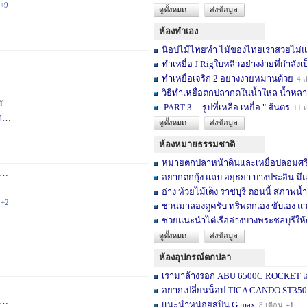
+9
ดูทั้งหมด...
ส่งข้อมูล
ห้องทำเอง
น๊อปไม้ไทยทำ ไม้ของไทยเราสวยไม่แพ้ต
ทำเหยื่อ J Rigใบหลิวอย่างง่ายที่กำลังเป
ทำเหยื่อเจริก 2 อย่างง่ายหมานด้วย
4 เ
วิธีทำเหยื่อตกปลากดในน้ำใหล น้ำหลา
าห์
+2
PART 3 ... รูปที่เหลือ เหยื่อ " ส้นตร
11 
F
3 สัปดาห์
ดูทั้งหมด...
ส่งข้อมูล
ห้องหมายธรรมชาติ
หมายตกปลาหน้าดินและเหยื่อปลอมศรีสะเ
3 เดือน
+2
อยากตกกุ้ง แถบ อยุธยา บางประอิน มีแ
อ่าง ห้วยไม้เต็ง ราชบุรี ตอนนี้ สภาพน้ำ
+2
ชวนมาลองดูครับ ทริพตกเอง ขับเอง แวะ
6 เดือน
+3
ช่วยแนะนำไต๋เรืออ่างบางพระชลบุรีให้
ดูทั้งหมด...
ส่งข้อมูล
ห้องอุปกรณ์ตกปลา
เรามาล้างรอก ABU 6500C ROCKET เอง
อยากเปลี่ยนน็อป TICA CANDO ST3500 ข
+17
แนะนำหน่อยสปิน G max
8 เดือน
+1