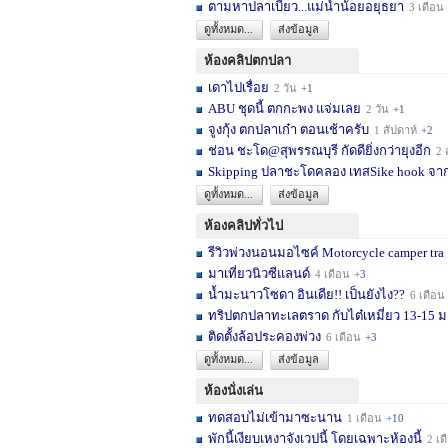
ตามหาปลาเบี้ยว...แม่น้ำน้อยอยุธยา
3 เดือน
ดูทั้งหมด...
ส่งข้อมูล
ห้องคลิปตกปลา
เดาไปเรื่อย
2 วัน
+1
ABU ชุดนี้ ตกกะพง แจ่มเลย
2 วัน
+1
จูงกุ้ง ตกปลาเก๋า ตอนเช้าครับ
1 สัปดาห์
+2
ช่อน ชะโด@สุพรรณบุรี กัดดียิ่งกว่ายุงอีก
2 สัปด
Skipping ปลาชะโดคลอง เทสSike hook จากL
ดูทั้งหมด...
ส่งข้อมูล
ห้องคลิปทั่วไป
รีวิวพ่วงนอนมอไซค์ Motorcycle camper tra
มาเที่ยวนิวซีแลนด์
4 เดือน
+3
น้ำมะนาวโซดา อินเดีย!! เป็นยังไง??
6 เดือน
ทริปตกปลาทะเลตราด กับไต๋เหมี่ยว 13-15 มก
ติดตั้งล้อประคองพ่วง
6 เดือน
+3
ดูทั้งหมด...
ส่งข้อมูล
ห้องนั่งเล่น
ทดสอบไม่เข้ามาซะนาน
1 เดือน
+10
พักนี้เงียบเหงาจังเวปนี้ โดยเฉพาะห้องนี้
2 เดือน