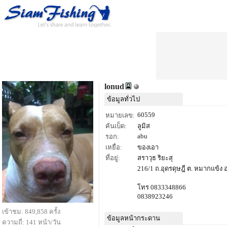
lonud
ข้อมูลทั่วไป
60559
หมายเลข:
คันเบ็ด:
ลูมิส
abu
รอก:
เหยื่อ:
ของเอา
ที่อยู่:
สราวุธ ริยะสุ
216/1 ถ.อุดรดุษฎี ต. หมากแข้ง อ
โทร 0833348866
0838923246
เข้าชม: 849,858 ครั้ง
ข้อมูลหน้ากระดาน
ความถี่: 141 หน้า/วัน