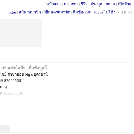
หน้าแรก
|
กระดาน
|
รีวิว
|
ประมูล
|
ตลาด
|
เปิดท้าย
login
|
สมัครสมาชิก
|
วิธีสมัครสมาชิก
|
ลืมชื่อ/รหัส
|
login ไม่ได้?
|
7 ส.ค. 69
ชิกเท่านั้นที่จะเห็นข้อมูลนี้
ชย์ สาขาย่อย big c อุดรธานี
ัญชี 8292056611
ิยะสุ
ต.ค. 61, 11:38