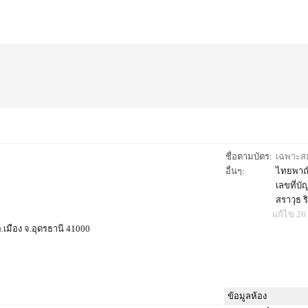
ชื่อตามบัตร:
เฉพาะสมา
อื่นๆ:
ไทยพาณิ
เลขที่บ
สราวุธ ร
แก้ไข 26 
.เมือง จ.อุดรธานี 41000
ข้อมูลห้อง