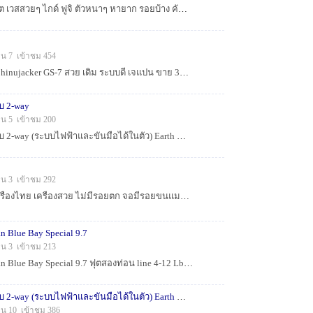
คัน เรียวบิ 3 ท่อน 10 ฟุต เวสสวยๆ ไกด์ ฟูจิ ตัวหนาๆ หายาก รอยบ้าง คันดี สามท่อน ขาย 680 สนใจโทร 0833348866 ไลน์ lonud1...
็น 7 เข้าชม 454
1.รอก หยดน้ำ Daiwa Chinujacker GS-7 สวย เดิม ระบบดี เจแปน ขาย 380 สนใจโทร 0833348866 ไลน์ lonud1 ...
บ 2-way
็น 5 เข้าชม 200
ไขควงไฟฟ้าไร้สายแบบ 2-way (ระบบไฟฟ้าและขันมือได้ในตัว) Earth Man ของบริษัท Takagi ญี่ปุ่น คุณสมบัติเด่น: เป็นไขควง 2 ระบบ ทั้งขันด้วยไฟฟ้าและ...
็น 3 เข้าชม 292
iPhone 16 pro 128G เครืองไทย เครืองสวย ไม่มีรอยตก จอมีรอยขนแมวนิด ระบบดี แบต 94% ประกันเหลือ นิด 09-00-69 มีแต่ตัวเครือง ขาย 235...
an Blue Bay Special 9.7
็น 3 เข้าชม 213
คัน สปิ้น PMC รุ่น Ocean Blue Bay Special 9.7 ฟุตสองท่อน line 4-12 Lb คาร์บอนไฟเบอร์ชนิดพิเศษ (Hi-Carbon Material) แบรนด์: Ken Craft ไกด์ ...
ไขควงไฟฟ้าไร้สายแบบ 2-way (ระบบไฟฟ้าและขันมือได้ในตัว) Earth Man
็น 10 เข้าชม 386