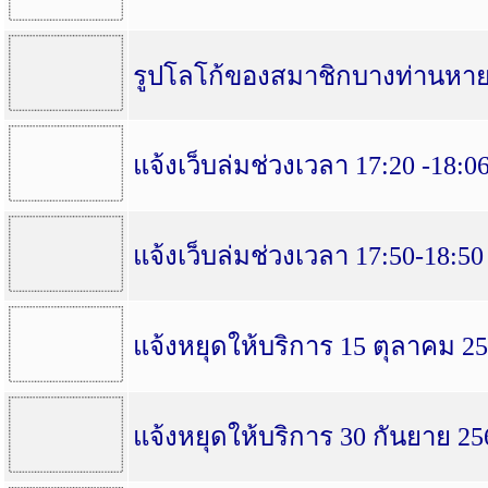
รูปโลโก้ของสมาชิกบางท่านหา
แจ้งเว็บล่มช่วงเวลา 17:20 -18:06 
แจ้งเว็บล่มช่วงเวลา 17:50-18:50 
แจ้งหยุดให้บริการ 15 ตุลาคม 25
แจ้งหยุดให้บริการ 30 กันยาย 25