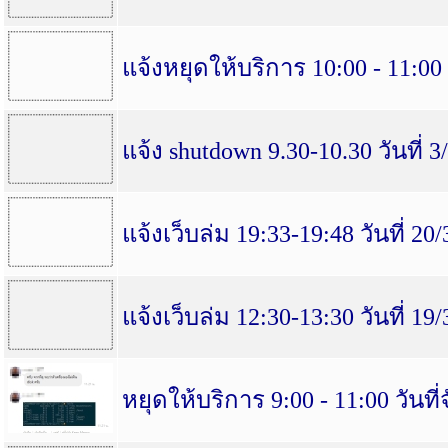
แจ้งหยุดให้บริการ 10:00 - 11:00 
แจ้ง shutdown 9.30-10.30 วันที่ 3/
แจ้งเว็บล่ม 19:33-19:48 วันที่ 20
แจ้งเว็บล่ม 12:30-13:30 วันที่ 19
หยุดให้บริการ 9:00 - 11:00 วันที่จ