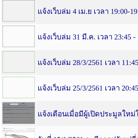
แจ้งเว็บล่ม 4 เม.ย เวลา 19:00-19
แจ้งเว็บล่ม 31 มี.ค. เวลา 23:45 -
แจ้งเว็บล่ม 28/3/2561 เวลา 11:4
แจ้งเว็บล่ม 25/3/2561 เวลา 20:4
แจ้งเตือนเมื่อมีผู้เปิดประมูลใหม่