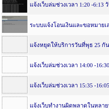
แจ้งเว็บล่มช่วงเวลา 1:20 -6:13 วั
ระบบแจ้งโอนเงินและขอหมายเลข
แจ้งหยุดให้บริการวันที่พุธ 25 ก
แจ้งเว็บล่มช่วงเวลา 14:00 -16:30 
แจ้งเว็บล่มช่วงเวลา 15:35 -16:05 
แจ้งเว็บทำงานผิดพลาดในหลายห