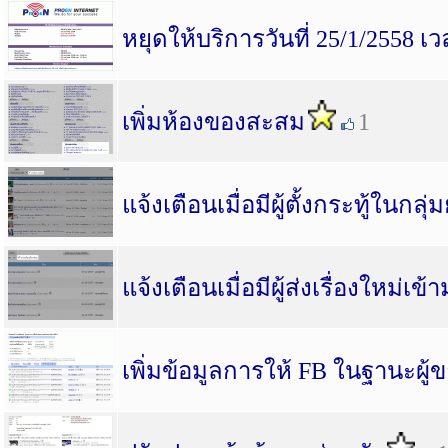
หยุดให้บริการวันที่ 25/1/2558 เ
เพิ่มห้องของสะสม
1
แจ้งเตือนเมื่อมีผู้ตั้งกระทู้ในกลุ่
แจ้งเตือนเมื่อมีผู้ส่งเรื่องใหม่เข้
เพิ่มข้อมูลการให้ FB ในฐานะผู้