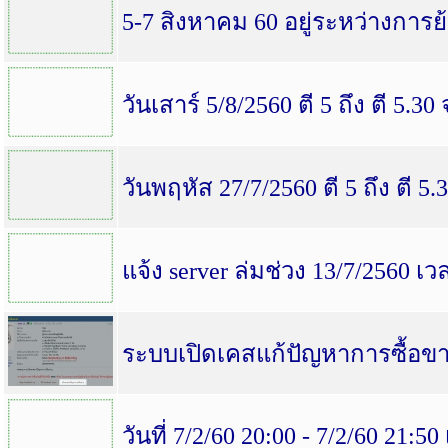
5-7 สิงหาคม 60 อยู่ระหว่างการย้
วันเสาร์ 5/8/2560 ตี 5 ถึง ตี 5.30
วันพฤหัส 27/7/2560 ตี 5 ถึง ตี 5.
แจ้ง server ล่มช่วง 13/7/2560 เว
ระบบเปิดเคสแก้ปัญหาการซื้อข
วันที่ 7/2/60 20:00 - 7/2/60 21:50