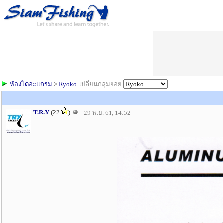
ห้องไดอะแกรม
>
Ryoko
เปลี่ยนกลุ่มย่อย
T.R.Y
(22
)
29 พ.ย. 61, 14:52