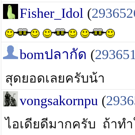
Fisher_Idol
(
293652
bomปลากัด
(
29365
สุดยอดเลยครับน้า
vongsakornpu
(
2936
ไอเดียดีมากครับ ถ้าทำใ