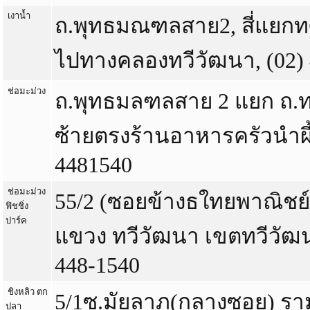
เงาน้ำ
ถ.พุทธมณฑลสาย2, สี่แยกท
ไปทางคลองทวีวัฒนา, (02) 
ช่อมะม่วง
ถ.พุทธมลฑลสาย 2 แยก ถ.ทว
ซ้ายตรงร้านอาหารครัวนำผึ้
4481540
ช่อมะม่วง
55/2 (ซอยข้างธใทยพาณิช
ฟิชชิ่ง
ปาร์ค
แขวง ทวีวัฒนา เขตทวีวัฒน
448-1540
ชิงหลิว ตก
5/1ซ.มัยลาภ(กลางซอย) รา
ปลา