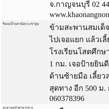
จ.กาญจนบุรี 02 4
www.khaonangnon
ริมแม่น้ำแควน้อย บ.เขาปูน
ข้ามสะพานสมเด็
ไปเจอแยก แล้วเลี
โรงเรียนโสตศึกษ
1 กม. เจอป้ายยินดี
ด้านซ้ายมือ เลี้
สุดทาง อีก 500 ม.
060378396
สะพานหน้าศาลากลาง