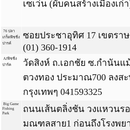
เซเว่น (ผับคนสร้างเมืองเก่า
76 ปลา
ซอยประชาอุทิศ 17 เขตราษ
เกร็ดฟิชชิ่ง
ปารค์
(01) 360-1914
AJฟิชชิ่ง
วัดสิงห์ ถ.เอกชัย ซ.กำนันแม้
ปาร์ค
ตวงทอง ประมาณ700 ลงสะพ
กรุงเทพๆ 041593325
Big Game
ถนนเส้นตลิ่งชัน วงแหวนร
Fishing
Park
มณฑลสาย1 ก่อนถึงโรงพยาบ