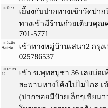
บ่อชักธง
เยื้องกับปากทางเข้าวัดปากบ
ทางเข้ามีร้านก๋วยเตียวคุณค
701-5771
บ่อดินฟิช
เข้าทางหมู่บ้านเสนา2 กร
ชิ่งปาร์ค
025786537
บ่อตกปลา
เข้า ซ.พุทธบูชา 36 เลยบ่อเพ
36
สะพานทางโค้งไปไม่ไกล เ
(ปากซอยมีป้ายเล็กๆเขียนว