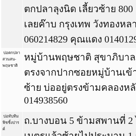
ตกปลาลุงนิด เลี้ยวซ้าย 800
เลยค๊าบ กรุงเทพ วังทองหล
060214829 คุณแดง 01401291
บ่อตกปลา
หมู่บ้านพฤษชาติ สุขาภิบา
สวนสน-
พฤษชาติ
ตรงจากปากซอยหมู่บ้านเข้า
ซ้าย บ่ออยู่ตรงข้ามคลองหล
014938560
บ่อทับทิม
ถ.บางบอน 5 ข้ามสพานที่ 
ฟิชชิ้งปาร
ค์
เมตรแล้วซ้ายไปประมาน 1 ก