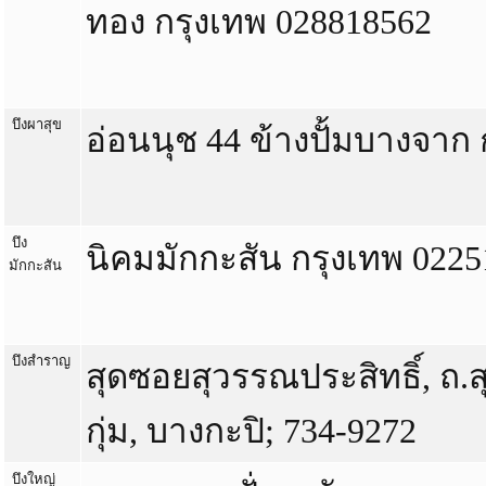
ทอง กรุงเทพ 028818562
บึงผาสุข
อ่อนนุช 44 ข้างปั้มบางจาก 
บึง
นิคมมักกะสัน กรุงเทพ 022
มักกะสัน
บึงสำราญ
สุดซอยสุวรรณประสิทธิ์, ถ.
กุ่ม, บางกะปิ; 734-9272
บึงใหญ่