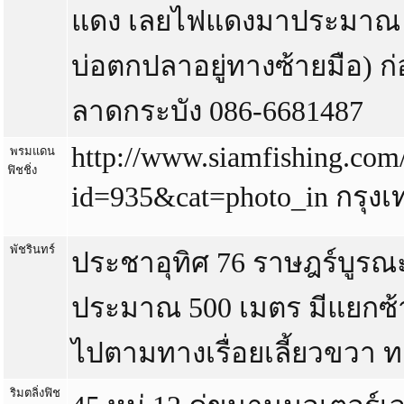
แดง เลยไฟแดงมาประมาณ 1
บ่อตกปลาอยู่ทางซ้ายมือ) ก
ลาดกระบัง 086-6681487
http://www.siamfishing.com
พรมแดน
ฟิชชิ่ง
id=935&cat=photo_in กรุงเ
พัชรินทร์
ประชาอุทิศ 76 ราษฎร์บูรณ
ประมาณ 500 เมตร มีแยกซ้ายม
ไปตามทางเรื่อยเลี้ยวขวา ท
ริมตลิ่งฟิช