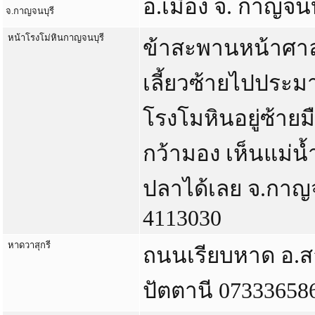
อ.เมือง จ. กาญจนบ
จ.กาญจนบุรี
หน้าโรงโม่หินกาญจนบุรี
ข้าสะพานหน้าศา
เลี้ยวซ้ายไปประม
โรงโมหินอยู่ซ้ายม
กว้ามอง เห็นแม่
ปลาได้เลย จ.กาญจ
4113030
หาดวาสุกรี
ถนนเรียบหาด อ.สา
ปัตตานี 07333658