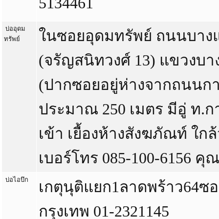
5134461
บ่ออุดม
ในซอยอุดมทรัพย์ ถนนบาง
ทรัพย์
(จรัญสนิทวงศ์ 13) แขวงบา
(ปากซอยอยู่ห่างจากถนนก
ประมาณ 250 เมตร มีอู่ ท.ก
เข้า เยื้องห้างสังฆภัณท์ ใกล
เบอร์โทร 085-100-6156 คุ
บ่อไอบึก
เกตุนุติแยก1ลาดพร้าว64ซ
กรุงเทพ 01-2321145