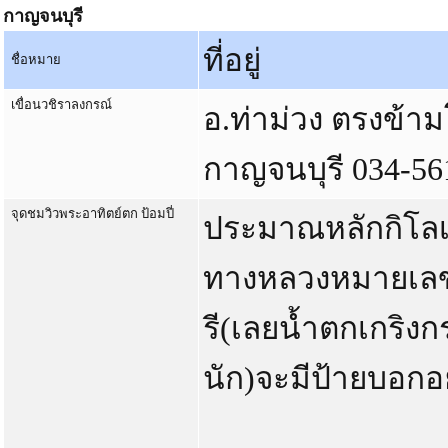
กาญจนบุรี
ที่อยู่
ชื่อหมาย
เขื่อนวชิราลงกรณ์
อ.ท่าม่วง ตรงข้า
กาญจนบุรี 034-56
จุดชมวิวพระอาทิตย์ตก ป้อมปี่
ประมาณหลักกิโลเ
ทางหลวงหมายเลข 
รี(เลยน้ำตกเกริง
นัก)จะมีป้ายบอกอย