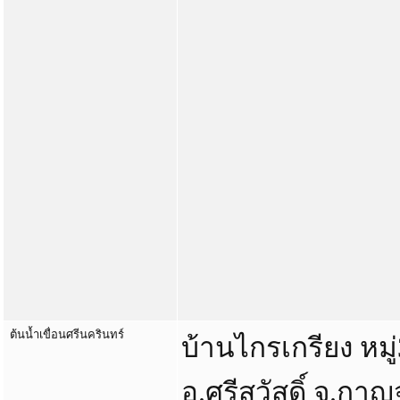
ต้นน้ำเขื่อนศรีนครินทร์
บ้านไกรเกรียง หมู
อ.ศรีสวัสดิ์ จ.กาญจ