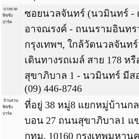
บางขวด
ซอยนวลจันทร์ (นวมินทร์ -
ฟิชชิ่ง
ปาร์ค
อาจณรงค์ - ถนนรามอินทรา)
กรุงเทพฯ, ใกล้วัดนวลจันทร
เดินทางรถเมล์ สาย 178 หรื
สุขาภิบาล 1 - นวมินทร์ มีส
(09) 446-8746
บ้านสวน
ที่อยู่ 38 หมู่8 แยกหมู่บ้
ฟิซชิ่ง
ปาร์ค
บอน 27 ถนนสุขาภิบาล1 แ
กทม. 10160 กรุงเทพมหานค