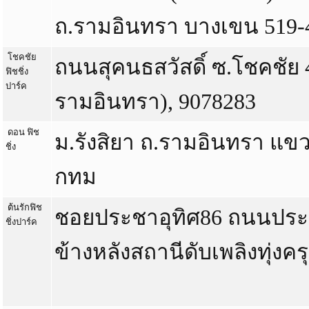
ถ.รามอินทรา บางเขน 519-
โชคชัย
ถนนสุคนธสวัสดิ์ ซ.โชคชัย 
ฟิชชิ่ง
ปาร์ค
รามอินทรา), 9078283
ดอน ฟิช
ม.รังสิยา ถ.รามอินทรา แข
ชิ่ง
กทม
ต้นรักฟิช
ชอยประชาอุทิศ86 ถนนประชา
ชิ่งปาร์ค
ข้างหลังสถานีดับเพลิงทุ่งคร