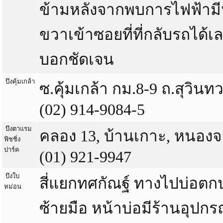
ข้ามหลังจากพบการไฟฟ้ามีนบ
ขวาเข้าซอยที่ที่กลับรถได้
บอกชัดเจน
บึงคุ้มเกล้า
ซ.คุ้มเกล้า กม.8-9 ถ.สุวินทว
(02) 914-9084-5
บึงตาแรม
คลอง 13, บ้านเกาะ, หนองจ
ฟิชชิ่ง
ปาร์ค
(01) 921-9947
บึงใบ
สี่แยกทศกัณฐ์ ทางไปบ่อตกป
หม่อน
ซ้ายมือ หน้าบ่อมีร้านอุปก