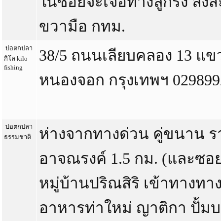
ในซอยจะเจอทางลูกรัง ลงส
ขวามือ กทม.
บ่อตกปลา
38/5 ถนนเลียบคลอง 13 แ
กิโล kilo
fishing
หนองจอก กรุงเทพฯ 029899
บ่อตกปลา
ห่างจากทางด่วน คู่ขนาน 
ธรรมชาติ
อาจณรงค์ 1.5 กม. (และซ
หมู่บ้านปริณสิริ เข้าทางท
อาหารท่าใหม่ ญาติกา ปั้มบ