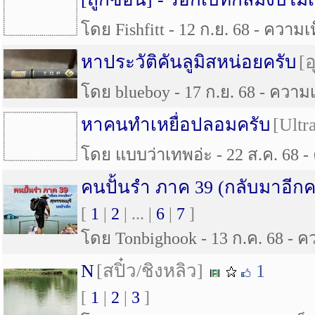
โดย Fishfitt - 12 ก.ย. 68 - ความเห
หาประวัติคันลูมิสหน่อยครับ
[
โดย blueboy - 17 ก.ย. 68 - ความเห
หาคนทำเหยื่อปลอมครับ
[Ultr
โดย แบบว่าเทพอ่ะ - 22 ส.ค. 68 - 
คนปั้นรำ ภาค 39 (กลับมาอีกครั
[
1
|
2
| ... |
6
|
7
]
โดย Tonbighook - 13 ก.ค. 68 - คว
N
[สปิ๋ว/ชิงหลิว]
1
[
1
|
2
|
3
]