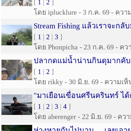
[
1
|
2
]
โดย iplucklure - 3 ก.ค. 69 - ความ
Stream Fishing แล้วเราจะกลับ
[
1
|
2
|
3
]
โดย Phonpicha - 23 ก.ค. 69 - ควา
ปลากดแม่น้ำน่านกินดุมากคับ
[
1
|
2
]
โดย rikky - 30 มิ.ย. 69 - ความเห็น
"มาเยือนเขื่อนศรีนครินทร์ ได
[
1
|
2
|
3
|
4
]
โดย aberenger - 22 มิ.ย. 69 - ควา
ห่างหายกันไปนาน.....เลยเอ