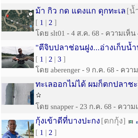
ม้า กิว กด แดงแก ดุกทะเล
[น้
[
1
|
2
]
โดย slt01 - 4 ส.ค. 68 - ความเห็น 
"ตีจิบปลาช่อนฝูง...อ่างเก็บน้
[
1
|
2
|
3
]
โดย aberenger - 9 ก.ค. 68 - ความเ
ทะเลออกไม่ได้ ผมก็ตกปลาช
โดย snapper - 23 ก.ค. 68 - ความเห
กุ้งเข้าดีที่บางปะกง
[ตกกุ้ง]
[
1
|
2
]