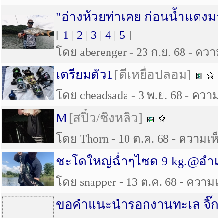
"อ่างห้วยท่าเคย ก่อนน้ำแดงมา
[
1
|
2
|
3
|
4
|
5
]
โดย aberenger - 23 ก.ย. 68 - ความ
เตรียมตัว1
[ตีเหยื่อปลอม]
โดย cheadsada - 3 พ.ย. 68 - ความเ
M
[สปิ๋ว/ชิงหลิว]
โดย Thorn - 10 ต.ค. 68 - ความเห็
ชะโดใหญ่ฉํ่าๆไซด 9 kg.@อำ
โดย snapper - 13 ต.ค. 68 - ความเห
ขอคำแนะนำรอกงานทะเล จิ๊กก