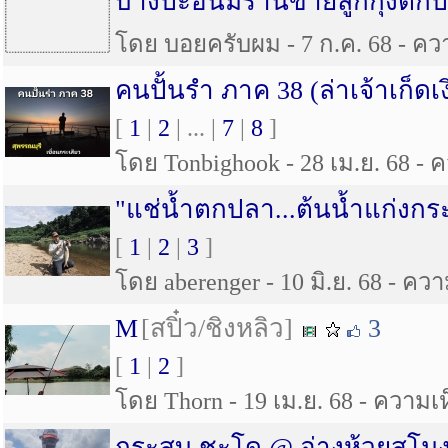
บางปะอินมีร้านขายลูกกุ้งตก
โดย บอยครับผม - 7 ก.ค. 68 - ควา
คนปั้นรำ ภาค 38 (ล่าเจ้าเก็ดเง
[
1
|
2
| ... |
7
|
8
]
โดย Tonbighook - 28 เม.ย. 68 - ค
"แช่น้ำตกปลา...ต้นน้ำแก่งก
[
1
|
2
|
3
]
โดย aberenger - 10 มิ.ย. 68 - ควา
M
[สปิ๋ว/ชิงหลิว]
3
[
1
|
2
]
โดย Thorn - 19 เม.ย. 68 - ความเห็
กระสูบ ชะโด @ อ่างห้วยสโม