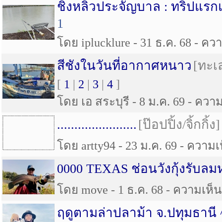
ชิงหลิวประจัญบาล : ทริปแรก
1
โดย iplucklure - 31 ธ.ค. 68 - ควา
สีชังในวันที่อากาศหนาว
[ทะเ
[
1
|
2
|
3
|
4
]
โดย เอ สระบุรี - 8 ม.ค. 69 - ความ
.......................
[ป๊อปปิ้ง/จิ้กกิ้ง]
โดย artty94 - 23 ม.ค. 69 - ความเห
0000 TEXAS ช่อนวังกุ้งรับล
โดย move - 1 ธ.ค. 68 - ความเห็น 
ฤดูตามล่าปลาม้า จ.ปทุมธานี 