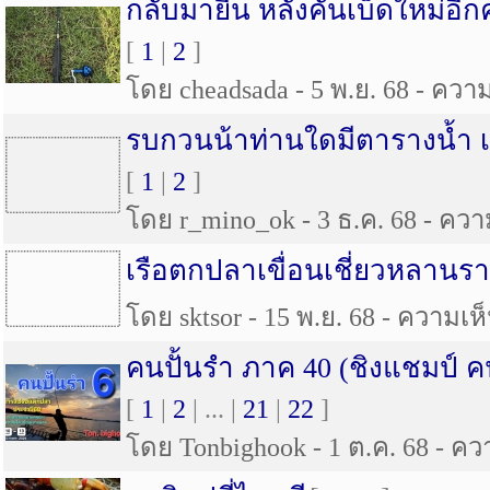
กลับมายืน หลังคันเบ็ดใหม่อีกค
[
1
|
2
]
โดย cheadsada - 5 พ.ย. 68 - ความเ
รบกวนน้าท่านใดมีตารางน้ำ 
[
1
|
2
]
โดย r_mino_ok - 3 ธ.ค. 68 - ความ
เรือตกปลาเขื่อนเชี่ยวหลานรา
โดย sktsor - 15 พ.ย. 68 - ความเห็
คนปั้นรำ ภาค 40 (ชิงแชมป์ คน
[
1
|
2
| ... |
21
|
22
]
โดย Tonbighook - 1 ต.ค. 68 - ควา