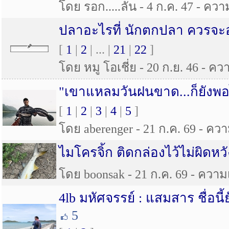
โดย รอก.....ลั่น - 4 ก.ค. 47 - ควา
ปลาอะไรที่ นักตกปลา ควรจะอน
[
1
|
2
| ... |
21
|
22
]
โดย หมู โอเชี่ย - 20 ก.ย. 46 - คว
"เขาแหลมวันฝนขาด...ก็ยังพอไ
[
1
|
2
|
3
|
4
|
5
]
โดย aberenger - 21 ก.ค. 69 - ความ
ไมโครจิ้ก ติดกล่องไว้ไม่ผิดหวั
โดย boonsak - 21 ก.ค. 69 - ความเ
4lb มหัศจรรย์ : แสมสาร ชื่อนี
5