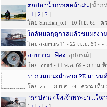
ตกปลาน้ำกร่อยหน้าฝน
[น้ำกร
[
1
|
2
|
3
]
โดย Sirichai_tot - 10 มิ.ย. 69 - ค
ใกล้หมดฤดูกาลแล้วชมผลงาน
โดย okumura11 - 22 เม.ย. 69 - คว
สอบถาม เฟือง
[อุปกรณ์]
โดย lonud - 11 พ.ค. 69 - ความเห็น
รบกวนแนะนำสาย PE แบรนด์ร
โดย vin - 18 พ.ค. 69 - ความเห็น 2
"ตกปลาเทโพเจ้าพระยา...ใจกล
[
1
|
2
|
3
]