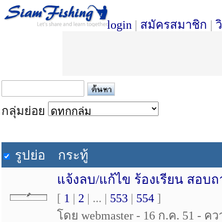
login
|
สมัครสมาชิก
|
ว
กลุ่มย่อย
รูปย่อ
กระทู้
แจ้งลบ/แก้ไข ร้องเรียน สอบ
[
1
|
2
| ... |
553
|
554
]
โดย webmaster - 16 ก.ค. 51 - ควา