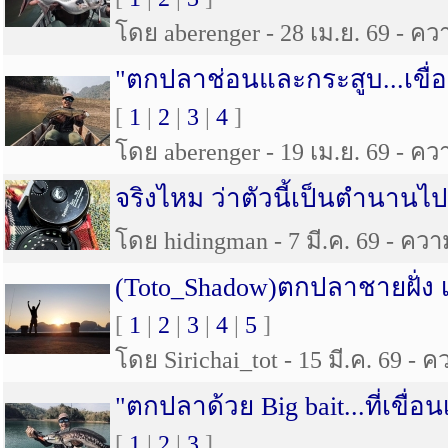
โดย aberenger - 28 เม.ย. 69 - ควา
"ตกปลาช่อนและกระสูบ...เขื
[
1
|
2
|
3
|
4
]
โดย aberenger - 19 เม.ย. 69 - ควา
จริงไหม ว่าตัวนี้เป็นตำนานไ
โดย hidingman - 7 มี.ค. 69 - ความ
(Toto_Shadow)ตกปลาชายฝั่ง 
[
1
|
2
|
3
|
4
|
5
]
โดย Sirichai_tot - 15 มี.ค. 69 - ค
"ตกปลาด้วย Big bait...ที่เขื
[
1
|
2
|
3
]