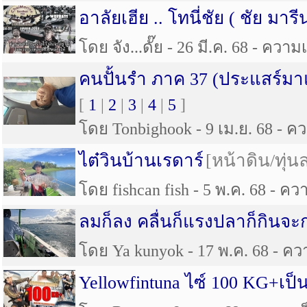
อาลัยเฮีย .. โทนี่ชัย ( ชัย มารี
โดย จัง...ดั๊ย - 26 มี.ค. 68 - ความ
คนปั้นรำ ภาค 37 (ประแสร์มาแบ
[
1
|
2
|
3
|
4
|
5
]
โดย Tonbighook - 9 เม.ย. 68 - คว
ไต๋วินบ้านเรดาร์
[หน้าดิน/ทุ่น
โดย fishcan fish - 5 พ.ค. 68 - ควา
ลมก็ลง คลื่นก็แรงปลาก็กินจะก
โดย Ya kunyok - 17 พ.ค. 68 - ควา
Yellowfintuna ไซ์ 100 KG+เป็