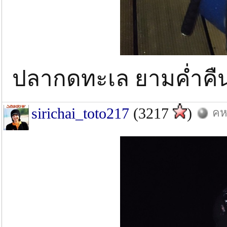
ปลากดทะเล ยามค่ำคื
sirichai_toto217
(3217
)
คห