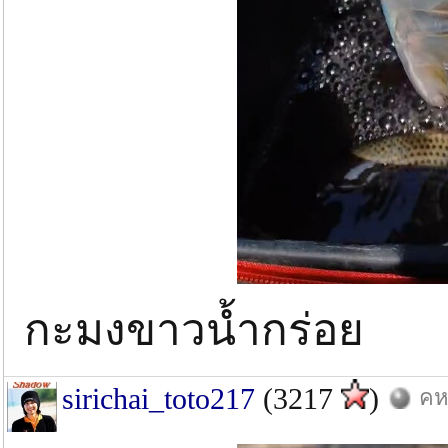
กะมงขาวน้ำกร่อย
sirichai_toto217
(3217
)
คห