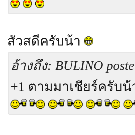
สัวสดีครับน้า
อ้างถึง: BULINO poste
+1 ตามมาเชียร์ครับน้