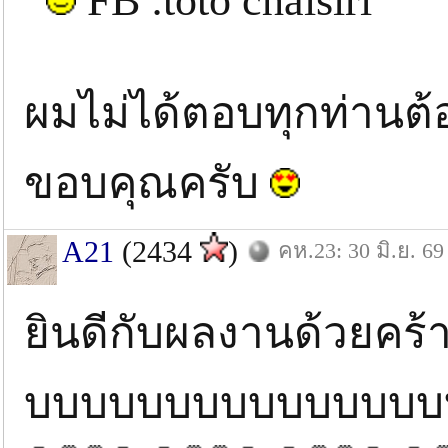
FB :toto chaisiri
ผมไม่ได้ตอบทุกท่านต
ขอบคุณครับ
A21
(2434
)
คห.23: 30 มิ.ย. 69
ยินดีกับผลงานด้วยคร้
บบบบบบบบบบบบบบบบ