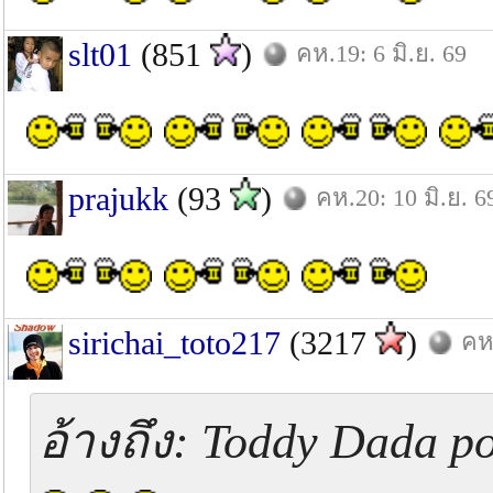
slt01
(851
)
คห.19: 6 มิ.ย. 69
prajukk
(93
)
คห.20: 10 มิ.ย. 6
sirichai_toto217
(3217
)
คห.
อ้างถึง: Toddy Dada po