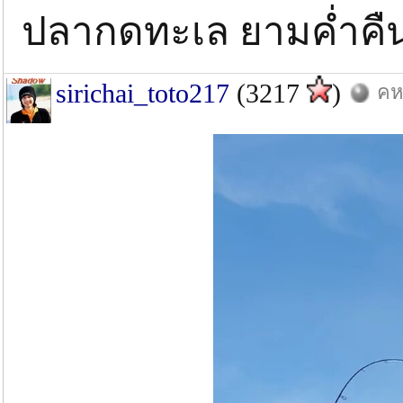
ปลากดทะเล ยามค่ำคื
sirichai_toto217
(3217
)
คห