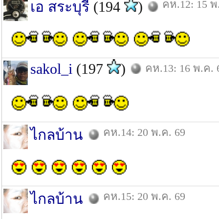
คห.12: 15 พ
เอ สระบุรี
(194
)
sakol_i
(197
)
คห.13: 16 พ.ค. 
คห.14: 20 พ.ค. 69
ไกลบ้าน
คห.15: 20 พ.ค. 69
ไกลบ้าน