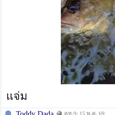
แจ่ม
Toddy Dada
คห.9: 15 พ.ค. 69