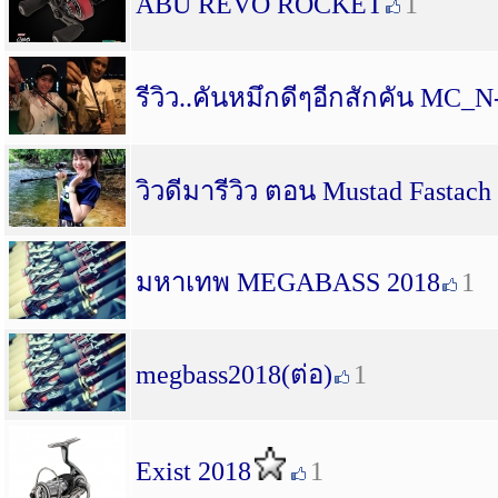
ABU REVO ROCKET
1
รีวิว..คันหมึกดีๆอีกสักคัน MC_
วิวดีมารีวิว ตอน Mustad Fastach
มหาเทพ MEGABASS 2018
1
megbass2018(ต่อ)
1
Exist 2018
1