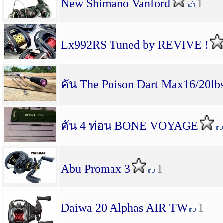
New Shimano Vanford
1
Lx992RS Tuned by REVIVE !
คัน The Poison Dart Max16/20l
คัน 4 ท่อน BONE VOYAGE
Abu Promax 3
1
Daiwa 20 Alphas AIR TW
1