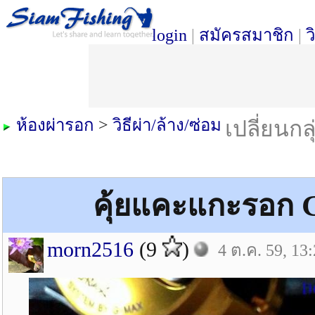
login
|
สมัครสมาชิก
|
ว
ห้องผ่ารอก
>
วิธีผ่า/ล้าง/ซ่อม
เปลี่ยนกล
คุ้ยแคะแกะรอก G
morn2516
(9
)
4 ต.ค. 59, 13