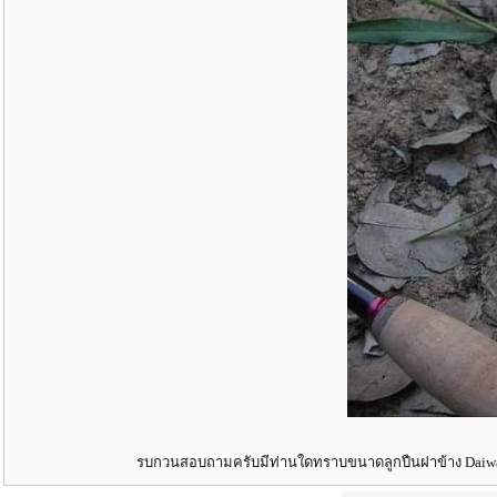
รบกวนสอบถามครับมีท่านใดทราบขนาดลูกปืนฝาข้าง Daiwa 