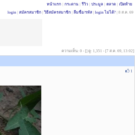
หน้าแรก
|
กระดาน
|
รีวิว
|
ประมูล
|
ตลาด
|
เปิดท้าย
login
|
สมัครสมาชิก
|
วิธีสมัครสมาชิก
|
ลืมชื่อ/รหัส
|
login ไม่ได้?
|
8 ส.ค. 69
ความเห็น: 0 - [] ดู: 1,351 - [7 ส.ค. 69, 13:02]
1