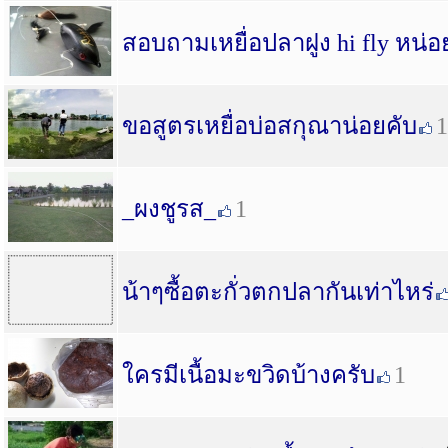
สอบถามเหยื่อปลาฝูง hi fly หน่อ
ขอสูตรเหยื่อบ่อสกุณาน่อยคับ
1
_ผงชูรส_
1
น้าๆซื้อตะกั่วตกปลากันเท่าไหร่
ใครมีเนื้อมะขวิดบ้างครับ
1