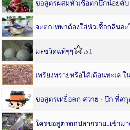
ขอสูตรผสมหัวเชื้อตกบึกน่อยคับ
จะตกเทพาต้องใส่หัวเชื้อกลิ่นอะ
มะขวิดแท้ๆๆ
1
เพรียงทรายหรือไส้เดือนทะเล 
ขอสูตรเหยื่อตก สวาย - บึก ที่สก
ใครขอสูตรตกปลากราย..เข้ามาด