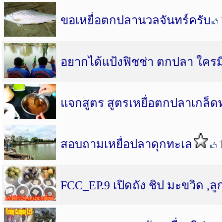
ขอเหยื่อตกปลานวลจันทร์ครับ
อยากได้แป้งฟิชช่า ตกปลา ใครม
แจกสูตร สูตรเหยื่อตกปลาเกล็ดท
สอบถามเหยื่อปลาดุกทะเล
FCC_EP.9 เปิดถัง ชิป มะขวิด ,ล