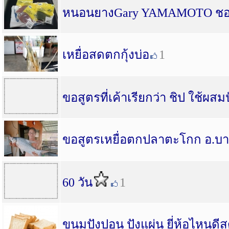
หนอนยางGary YAMAMOTO ชอบส่
เหยื่อสดตกกุ้งบ่อ
1
ขอสูตรที่เค้าเรียกว่า ชิป ใช้ผสม
ขอสูตรเหยื่อตกปลาตะโกก อ.บา
60 วัน
1
ขนมปังปอน ปังแผ่น ยี่ห้อไหนดีสุด