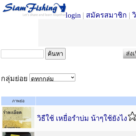
login
|
สมัครสมาชิก
|
ว
ส่งเ
กลุ่มย่อย
ภาพย่อ
วิธืใช้ เหยื่อรำบ่ม น้าๆใช้ยังไง