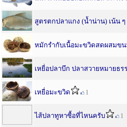
สูตรตกปลาแกง (น้ำน่าน) เน้น ๆ ป
หมักรำกับเนื้อมะขวิดสดผสมขนมป
เหยื่อปลาบึก ปลาสวายหมายธร
เหยื่อมะขวิด
1
ไส้ปลาทูหาซื้อที่ไหนครับ
1