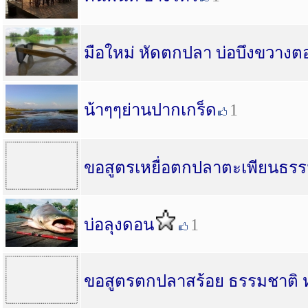
มือใหม่ หัดตกปลา บ่อบึงขวางต
น้าๆๆย่านปากเกร็ด
1
ขอสูตรเหยื่อตกปลาตะเพียนธรร
บ่อลุงดอน
1
ขอสูตรตกปลาสร้อย ธรรมชาติ ห