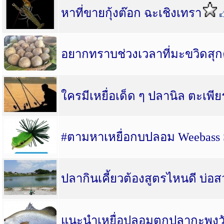
หาที่ขายกุ้งต๊อก ฉะเชิงเทรา
อยากทราบช่วงเวลาที่มะขวิดสุก
ใครมีเหยื่อเด็ด ๆ ปลานิล ตะเพี
#ตามหาเหยื่อกบปลอม Weebass
ปลากินเคี้ยวต้องสูตรไหนดี บ่อ
แนะนำเหยื่อปลอมตกปลากะพงวัง