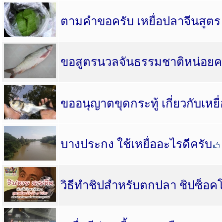
ตามคำขอครับ เหยื่อปลาจีนสูตร
ขอสูตรนวลจันธรรมชาติหน่อยค
ขออนุญาตขุดกระทู้ เกี่ยวกับเหยื
บางประกง ใช้เหยื่ออะไรดีครับ
วิธีทำชิปสำหรับตกปลา ชิปซ็อค