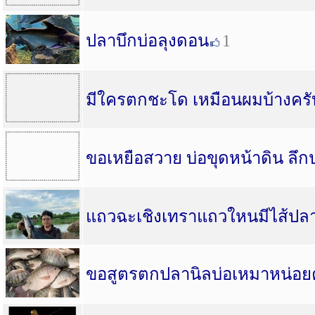
ปลาบึกบ่อลุงดอน
1
มีใครตกชะโด เหมือนผมบ้างครั
ขอเหยือสวาย บ่อขุดหน้าดิน ลึ
แถวฉะเชิงเทราแถวใหนมีไส้ปลาท
ขอสูตรตกปลานิลบ่อเหมาหน่อย