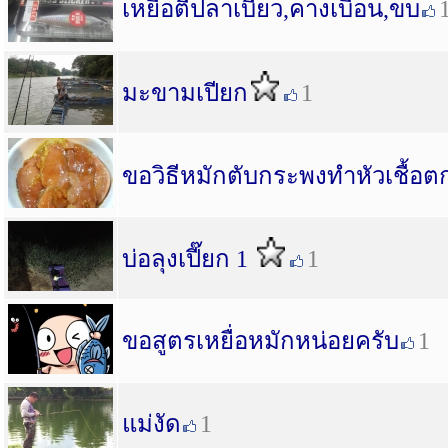
เหยื่อตีปลาเบี้ยว,คางเบือน,ขบ
มะขามเปียก
1
ขอวิธีหมักตับกระพงทำหัวเชื้อตก
บ่อลุงเปี๊ยก 1
1
ขอสูตรเหยื่อหมักหน่อยครับ
1
แม่งัด
1