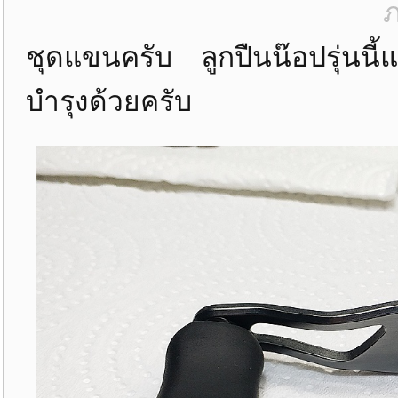
ภ
ชุดแขนครับ ลูกปืนน๊อปรุ่นนี
บำรุงด้วยครับ