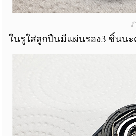
ภ
ในรูใส่ลูกปืนมีแผ่นรอง3 ชิ้นนะ