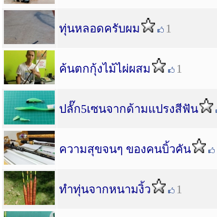
ทุ่นหลอดครับผม
1
ค้นตกกุ้งไม้ไผ่ผสม
1
ปลั๊ก5เซนจากด้ามแปรงสีฟัน
ความสุขจนๆ ของคนบิ้วคัน
ทำทุ่นจากหนามงิ้ว
1