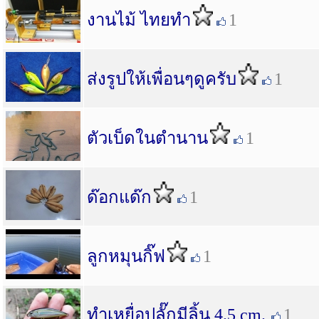
งานไม้ ไท​ยทำ​
1
ส่งรูปให้เพื่อนๆดูครับ
1
ตัวเบ็ดในตำนาน
1
ด๊อกแด๊ก
1
ลูกหมุนกิ๊ฟ
1
ทำเหยื่อปลั๊กมีลิ้น 4.5 cm.
1