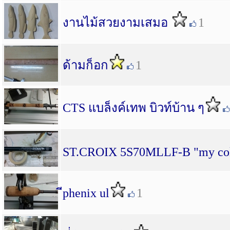
งานไม้สวยงามเสมอ
1
ด้ามก็อก
1
CTS แบล็งค์เทพ บิวท์บ้าน ๆ
ST.CROIX 5S70MLLF-B "my col
ีphenix ul
1