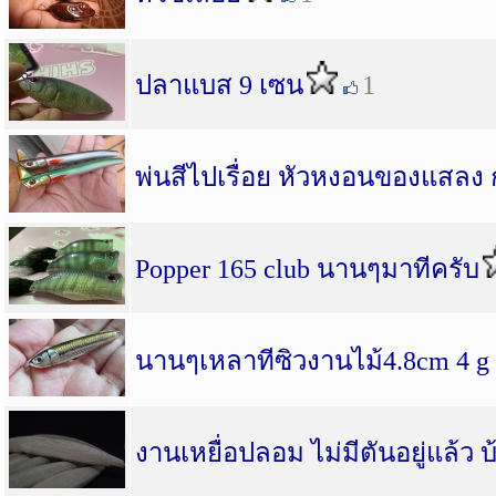
ปลาแบส 9 เซน
1
พ่นสีไปเรื่อย หัวหงอนของแสลง 
Popper 165 club นานๆมาทีครับ
นานๆเหลาทีซิวงานไม้4.8cm 4 g
งานเหยื่อปลอม ไม่มีตันอยู่แล้ว 