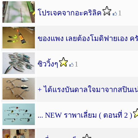
โปรเจคจากอะคริลิค
1
ของแพง เลยต้องโมดิฟายเอง ค
ซิววิ้งๆ
1
+ ได้แรงบันดาลใจมาจากสปินเน่
... NEW ราพาเลี่ยม ( ตอนที่ 2 )