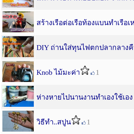
สร้างเรือต่อเรือท้องแบนทำเรือเหล
DIY ถ่านใส่ทุนไฟตกปลากลางค
Knob ไม้มะค่า
1
ห่างหายไปนานงานทำเองใช้เอ
วิธีทำ..สปูน
1