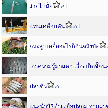
ง่ายไปมั้ย
1
แท่นเคลือบคัน
1
กระสูบเหยื่ออะไรก็กินจริงป่ะ
เอาความรู้มาแลก เรื่องเบ็ดจิ๊กน
ปลาซิว
1
แนะนำวิธีทำเหยื่อปลอม จากฝา