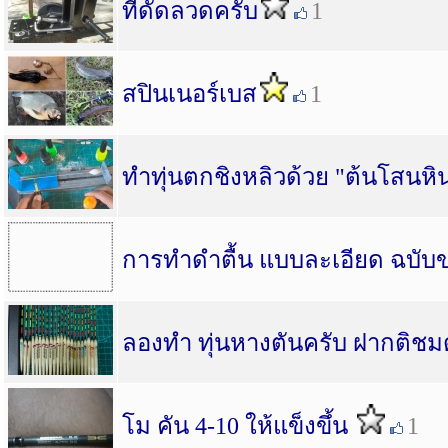
ที่ดัดลวดครับ
1
สปินเนอร์เบส
1
ทำทุ่นตกชิงหลิวด้วย "ต้นโสนห
การทำดำตื้น แบบละเอียด ฉบับ
ลองทำ ทุ่นหางตันครับ ฝากติชม
โม คัน 4-10 ให้แข็งขึ้น
1