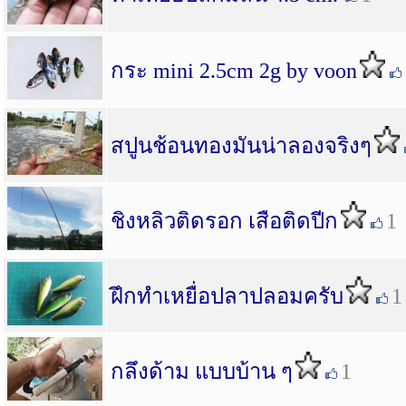
กระ mini 2.5cm 2g by voon
สปูนช้อนทองมันน่าลองจริงๆ
ชิงหลิวติดรอก เสือติดปีก
1
ฝึกทำเหยื่อปลาปลอมครับ
1
กลึงด้าม แบบบ้าน ๆ
1