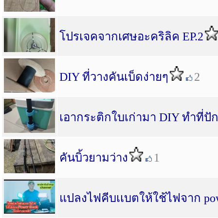
โปรเจคจากเศษอะคริลิค EP.2
DIY ที่วางคันเบ็ดง่ายๆ
2
เอากระติกใบเก่ามา DIY ทำที่ปัก
คันบิ้วยามว่าง
1
แปลงไฟคีบเเบตให้ใช้ไฟจาก po