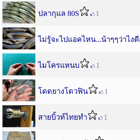
ปลากุแล 80S
1
ไม่รู้จะไปแอคไหน...น้าๆๆว่าไงด
ไมโครแหนบ
1
โดดยางโดวฟิน
1
สายบิ้วท์ไทยทำ
1