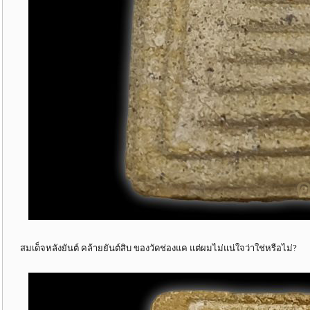
สมเด็จหลังยันต์ คล้ายยันต์สิบ ของวัดช่องแค แต่ผมไม่แน่ใจว่าใช่หรือไม่?