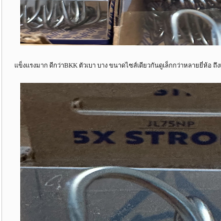
แข็งแรงมาก ดีกว่าBKK ตัวเบา บาง ขนาดไซส์เดียวกันดูเล็กกว่าหลายยี่ห้อ 