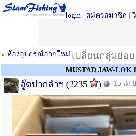
login
|
สมัครสมาชิก
|
ว
ห้องอุปกรณ์ออกใหม่
เปลี่ยนกลุ่มย่อ
MUSTAD JAW-LOK I
อู๊ดปากลำฯ
(2235
)
15 เม.ย