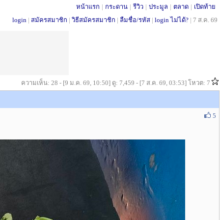
หน้าแรก
|
กระดาน
|
รีวิว
|
ประมูล
|
ตลาด
|
เปิดท้าย
login
|
สมัครสมาชิก
|
วิธีสมัครสมาชิก
|
ลืมชื่อ/รหัส
|
login ไม่ได้?
|
7 ส.ค. 69
ความเห็น: 28 - [9 ม.ค. 69, 10:50] ดู: 7,459 - [7 ส.ค. 69, 03:53] โหวต: 7
5