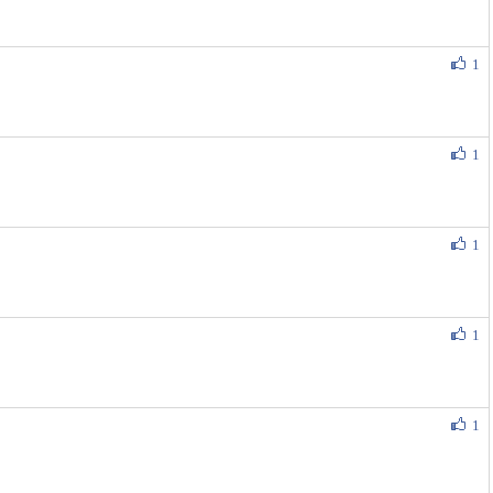
1
1
1
1
1