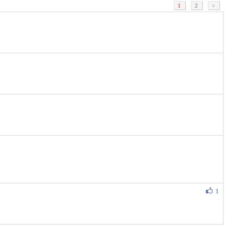
1
2
>
1