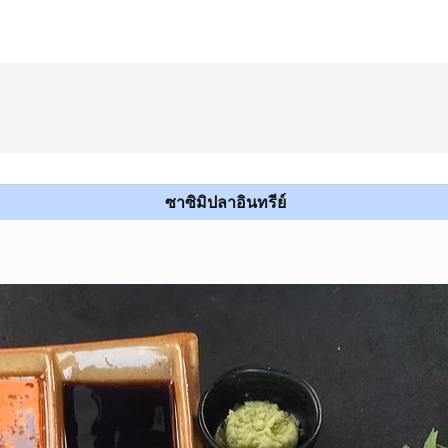
ซาซิมิปลาอินทรีย์