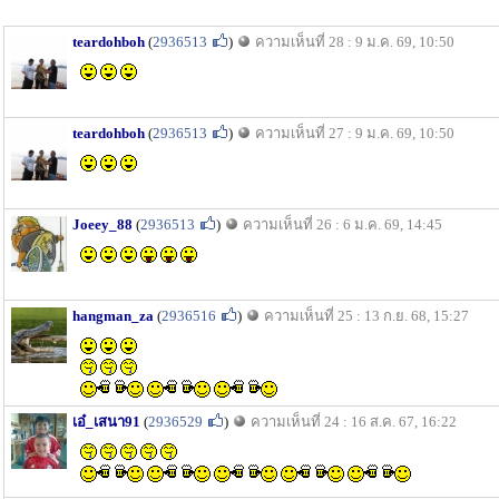
teardohboh
(
2936513
)
ความเห็นที่ 28 : 9 ม.ค. 69, 10:50
teardohboh
(
2936513
)
ความเห็นที่ 27 : 9 ม.ค. 69, 10:50
Joeey_88
(
2936513
)
ความเห็นที่ 26 : 6 ม.ค. 69, 14:45
hangman_za
(
2936516
)
ความเห็นที่ 25 : 13 ก.ย. 68, 15:27
เอ๋_เสนา91
(
2936529
)
ความเห็นที่ 24 : 16 ส.ค. 67, 16:22