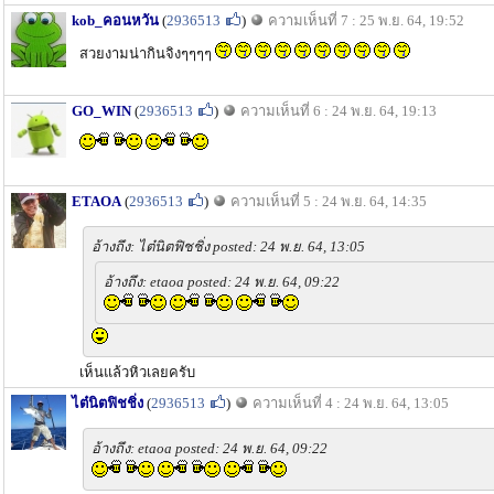
kob_คอนหวัน
(
2936513
)
ความเห็นที่ 7 : 25 พ.ย. 64, 19:52
สวยงามน่ากินจิงๆๆๆๆ
GO_WIN
(
2936513
)
ความเห็นที่ 6 : 24 พ.ย. 64, 19:13
ETAOA
(
2936513
)
ความเห็นที่ 5 : 24 พ.ย. 64, 14:35
อ้างถึง: ไต๋นิตฟิชชิ่ง posted: 24 พ.ย. 64, 13:05
อ้างถึง: etaoa posted: 24 พ.ย. 64, 09:22
เห็นแล้วหิวเลยครับ
ไต๋นิตฟิชชิ่ง
(
2936513
)
ความเห็นที่ 4 : 24 พ.ย. 64, 13:05
อ้างถึง: etaoa posted: 24 พ.ย. 64, 09:22