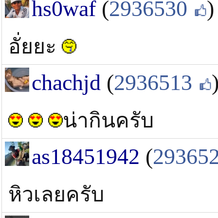
hs0waf
(
2936530
)
อั่ยยะ
chachjd
(
2936513
น่ากินครับ
as18451942
(
29365
หิวเลยครับ