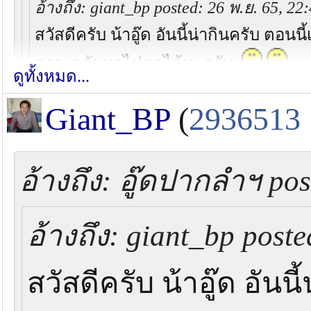
อ้างถึง: giant_bp posted: 26 พ.ย. 65, 22
สวัสดีครับ น้าอู๊ด อันนี้น่ากินครับ ตอน
อุปกรณ์ผมมีเยอะมากกกก ทิ้งไว้บ้านเพื่อนค
สาว กลับมาไปตกได้นะครับ
ดูทั้งหมด...
แล้ว กลับไปต้องซื้อใหม่หมดเลยครับ เสีย
แถมแต่ละชุดใส่จินตนาการลงไปเยอะ555 ต
Giant_BP
(
2936513
ถ้าปล่อยกุ้งไซส์สวยๆแบบเดิม น่าไปมาก
ครับน้า ใส่แว่นครับ ผมก็เหมือนกันเล็งแล้
ผมไปมาครั้งนึง กุ้งไม่ใหญ่มาก แต่โอ กินเข
ส่วนของน้าสเถียร สั่งได้ครับ
น้ามาเมื่
อ้างถึง: อู๊ดปากลำฯ pos
หลายที่ตอนนี้ ปล่อยดีๆ กุ้งใหญ่ๆครับ
อ้างถึง: giant_bp poste
อุปกรณ์ผมมีเยอะมากกกก ทิ้งไว้บ้านเพื่อนคร
สวัสดีครับ น้าอู๊ด อันน
กลับไปต้องซื้อใหม่หมดเลยครับ เสียดายพว