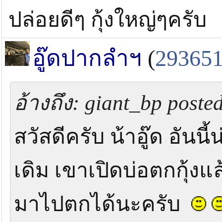
ปล่อยดีๆ กุ้งใหญ่ๆครับ
อู๊ดปากลำฯ
(
29365
อ้างถึง: giant_bp poste
สวัสดีครับ น้าอู๊ด อันน
เดิม เขาเปิดบ่อตกกุ้ง
มาไปตกได้นะครับ