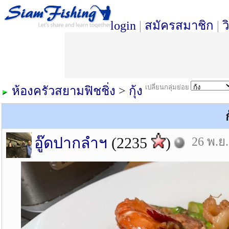
login
|
สมัครสมาชิก
|
ว
เปลี่ยนกลุ่มย่อย
ห้องครัวสยามฟิชชิ่ง
>
กุ้ง
อู๊ดปากลำฯ
(2235
)
26 พ.ย.