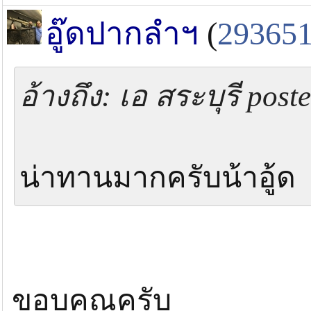
อู๊ดปากลำฯ
(
29365
อ้างถึง: เอ สระบุรี post
น่าทานมากครับน้าอู้ด
ขอบคุณครับ