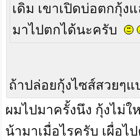
เดิม เขาเปิดบ่อตกกุ้ง
แต่ละชุดใส่จินตนาการลงไปเยอะ555 ต้องกล
มาไปตกได้นะครับ
ถ้าปล่อยกุ้งไซส์สวยๆแ
ผมไปมาครั้งนึง กุ้งไม่
น้ามาเมื่อไรครับ เผื่อไ