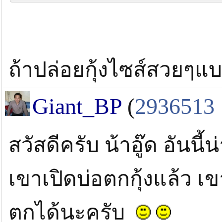
ถ้าปล่อยกุ้งไซส์สวยๆแ
Giant_BP
(
2936513
สวัสดีครับ น้าอู๊ด อันนี
เขาเปิดบ่อตกกุ้งแล้ว 
ตกได้นะครับ