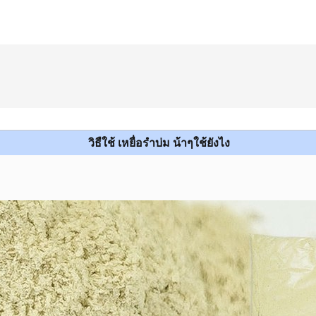
วิธืใช้ เหยื่อรำบ่ม น้าๆใช้ยังไง