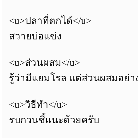
<u>ปลาที่ตกได้</u>
สวายบ่อแข่ง
<u>ส่วนผสม</u>
รู้ว่ามีแยมโรล แต่ส่วนผสมอย่างอื
<u>วิธีทำ</u>
รบกวนชี้แนะด้วยครับ