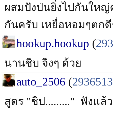
ผสมปังป่นยิ่งไปกันใหญ่ค
กันครับ เหยื่อหอมๆตกด
hookup.hookup
(
29
นานชิบ จิงๆ ด้วย
auto_2506
(
2936513
สูตร "ชิป........." ฟังแล