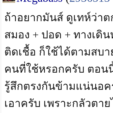
ถ้าอยากมันส์ ดูเทห์ว่าตก
สมอง + ปอด + ทางเดินห
ติดเชื้อ ก็ใช้ได้ตามส
คนที่ใช้หรอกครับ ตอนนี
รู้สึกตรงกันข้ามแน่นอค
เอาครับ เพราะกลัวตายไปด