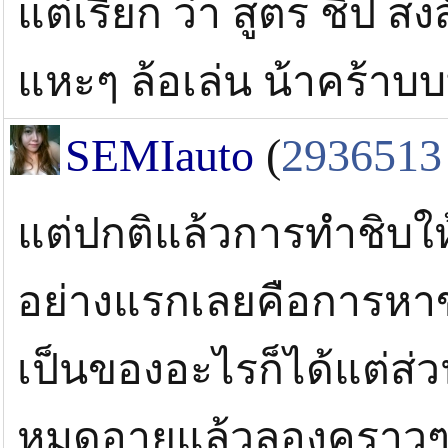
แต่เรียก ว่า สูตร ชิป 
แหะๆ ล้อเล่น น้าคร้าบ
SEMIauto
(
2936513
แต่ปกติแล้วการทำชิบให
อย่างแรกเลยคือการหาข
เป็นของอะไรก็ได้แต่ส่ว
หมดอายุแล้วลองคราวๆใ