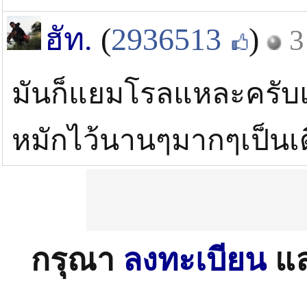
ฮัท.
(
2936513
)
3
มันก็แยมโรลแหละครับ
หมักไว้นานๆมากๆเป็นเ
กรุณา
ลงทะเบียน
แ