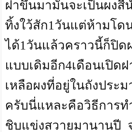
ฝาขึ้นมามันจะเป็นผงส
ทิ้งใว้สัก1วันแต่ห้าม
ได้1วันแล้วคราวนี้ก็ปิดฝ
แบบเดิมอีก4เดือนเปิดฝ
เหลือผงที่อยู่ในถังปร
ครับนี่แหละคือวิธีก
ชิบแข่งสวายมานานปี จ