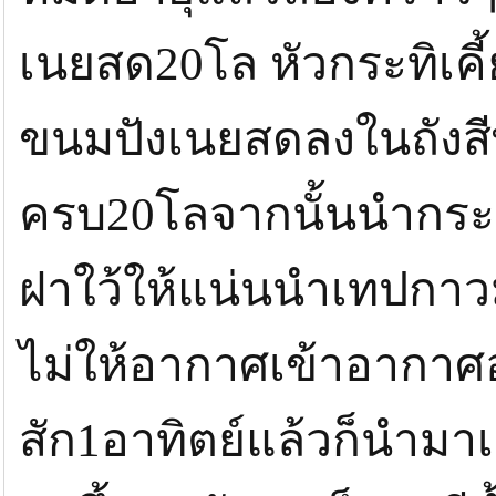
เนยสด20โล หัวกระทิเคี
ขนมปังเนยสดลงในถังสีพ
ครบ20โลจากนั้นนำกระ
ฝาใว้ให้แน่นนำเทปกาว
ไม่ให้อากาศเข้าอากา
สัก1อาทิตย์แล้วก็นำมาเก