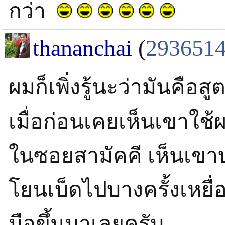
กว่า
thananchai
(
293651
ผมก็เพิ่งรู้นะว่ามันคือส
เมื่อก่อนเคยเห็นเขาใช
ในซอยสามัคคี เห็นเขา
โยนเบ็ดไปบางครั้งเหยื่อ
มือขึ้นมาเลยครับ