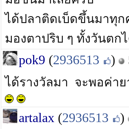
ได้ปลาติดเบ็ดขึ้นมาทุกคร
มองตาปริบ ๆ ทั้งวันตกไ
pok9
(
2936513
)
ได้รางวัลมา จะพอค่ายา
artalax
(
2936513
)