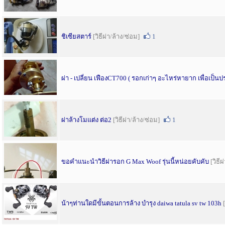
ชิเซียสตาร์
[วิธีผ่า/ล้าง/ซ่อม]
1
ผ่า - เปลี่ยน เฟืองCT700 ( รอกเก่าๆ อะไหร่หายาก เพื่อเป็นป
ผ่าล้างโมแต่ง ต่อ2
[วิธีผ่า/ล้าง/ซ่อม]
1
ขอคำแนะนำวิธีผ่ารอก G Max Woof รุ่นนี้หน่อยคับคับ
[วิธี
น้าๆท่านใดมีขั้นตอนการล้าง บำรุง daiwa tatula sv tw 103h