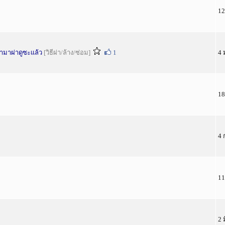
12
อามาผ่าดูซะแล้ว
[วิธีผ่า/ล้าง/ซ่อม]
1
4 
18
4 
11
2 