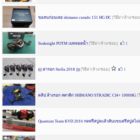
ขอสนก่อนเลย shimano curado 151 HG DC
[วิธีผ่า/ล้าง/ซ่อม
Seaknight POTM เบทหยดน้ำ
[วิธีผ่า/ล้าง/ซ่อม]
1
((( ผ่ารอก Stella 2018 )))
[วิธีผ่า/ล้าง/ซ่อม]
1
คลิป ล้างรอก สตาดิก SHIMANO STRADIC CI4+ 1000HG
[ว
Quantum Team KVD 2016 กดฟรีสปูลแล้วสับแขนฟรีสปูลไม่เด้