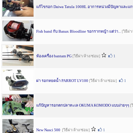
แก้ไขรอก Daiwa Tatula 100HL อาการหน่วงมีปัญหาและแก
Fish band กับ Banax Bloodline รอกรากหญ้า แต่ว่า...
[วิธีผ่
ห้องเครื่อง bantam PG
[วิธีผ่า/ล้าง/ซ่อม]
1
ผ่า รอกหยดน้ำ PARROT LV100
[วิธีผ่า/ล้าง/ซ่อม]
1
แก้ปัญหารอกตกปลาทะเล OKUMA KOMODO แบบง่ายๆๆ
[ว
New Nasci 500
[วิธีผ่า/ล้าง/ซ่อม]
1