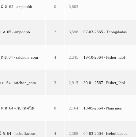
 มี.ค. 65 - ampoobb
0
3,803
-
ม.ค. 65 - ampoobb
2
3,598
07-03-2565 - Thongdadas
 ก.ย. 64 - saichon_com
4
2,245
19-10-2564 - Fisher_Idol
ก.ย. 64 - saichon_com
3
2,915
30-01-2567 - Fisher_Idol
 พ.ค. 64 - กบ เทคนิค
8
2,164
18-05-2564 - Num mea
มี.ค. 64 - leebollacous
4
2,308
04-03-2564 - leebollacous