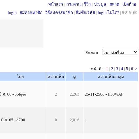
หน้าแรก
|
กระดาน
|
รีวิว
|
ประมูล
|
ตลาด
|
เปิดท้าย
login
|
สมัครสมาชิก
|
วิธีสมัครสมาชิก
|
ลืมชื่อ/รหัส
|
login ไม่ได้?
|
9 ส.ค. 69
เรียงตาม
หน้าที่:
1
|
2
|
3
|
4
|
5
|
6
>
โดย
ความเห็น
ดู
ความเห็นล่าสุด
มี.ค. 66 - bobjee
2
2,263
25-11-2566 - HS0WAF
 มิ.ย. 65 - d700
0
2,016
-