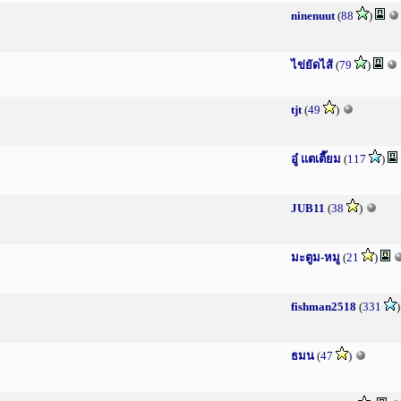
ninenuut
(
88
)
ไข่ยัดไส้
(
79
)
tjt
(
49
)
อู๋ แตเตี๊ยม
(
117
)
JUB11
(
38
)
มะตูม-หมู
(
21
)
fishman2518
(
331
ธมน
(
47
)