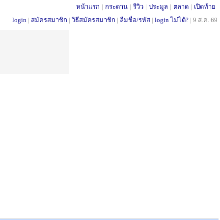
หน้าแรก
|
กระดาน
|
รีวิว
|
ประมูล
|
ตลาด
|
เปิดท้าย
login
|
สมัครสมาชิก
|
วิธีสมัครสมาชิก
|
ลืมชื่อ/รหัส
|
login ไม่ได้?
|
9 ส.ค. 69