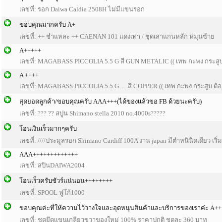
เลขที่: รอก Daiwa Caldia 2508H ไม่มีแขนรอก
ขอบคุณมากครับ A+
เลขที่: ++ ชำแหละ ++ CAENAN 101 แดงเทา / ชุดเสาแกนหลัก หมุนซ้าย
A+++++
เลขที่: MAGABASS PICCOLIA 5.5 G สี GUN METALIC (( เทพ กะพง กระสูบ ต
A ++++
เลขที่: MAGABASS PICCOLIA 5.5 G......สี COPPER (( เทพ กะพง กระสูบ ต้อง
สุดยอดลูกค้า/ขอบคุณครับ AAA+++(ได้ของเเล้วขอ FB ด้วยนะครับ)
เลขที่: ??? ?? สปูน Shimano stella 2010 no.4000s?????
โอนเงินเร็วมากๆครับ
เลขที่: ////ประมูลรอก Shimano Cardiff 100A งาน japan มีตำหนินิดเดียว เริ่ม
AAA+++++++++++++
เลขที่: สปินDAIWA2004
โอนเร็วครับชัวร์แน่นอน++++++++
เลขที่: SPOOL ฟูโก้1000
ขอบคุณค่ะที่ให้ความไว้วางใจและอุดหนุนสินค้าและบริการของเราค่ะ A++
เลขที่: ชุดยึดเเขนเกลียวขวาของใหม่ 100% ราคาปกติ ชุดละ 360 บาท