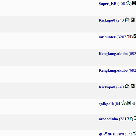
Super_KB
(
458
)
Kickapo0
(
240
)
mr.hunter
(
3202
)
Kengkung.okubo
(
69
Kengkung.okubo
(
69
Kickapo0
(
240
)
golkgolk
(
84
)
sanaedinho
(
281
)
ลูกเขียด100ศพ
(
173