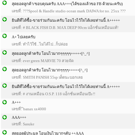
สุดยอดลูกค้า/ขอบคุณครับ AAA+++(ได้ของเเล้วขอ FB ด้วยนะครับ)
เลขที่: ???Spool & Handle studio ocean mark DAIWA for no. 25xx ???
ยินดีที่ได้ซื้อ-ขายร่วมกันนะครับ โอนไวไว้ใจได้เลยท่านนี้ A+++++
เลขที่: # BLACK FISH D.B. MAX DEEP 90cm แอ็กชั่นเหมือนแท้!
A+ ไปเลยครับ
เลขที่: ทำไว้ใช้...ไม่ได้ไป...ก็ปล่อย
สุดยอดลูกค้าครับ โอนไวมากๆๆๆๆๆ+++++[^_^]
เลขที่: ever green MARVIE 70 สวยจัด
สุดยอดลูกค้าครับ โอนไวมากๆๆๆๆ+++++[^_^]
เลขที่: SMITH PANISH 55sp เด็ดนะบอกเลย
ยินดีที่ได้ซื้อ-ขายร่วมกันนะครับ โอนไวไว้ใจได้เลยท่านนี้ A+++++
เลขที่: # งานเหมือน O.S.P. 118 แอ็กชั่นเหมือนเป๊ะ!!
A+++
เลขที่: ิbanax sx4000
AAA+++
เลขที่: Sasuke
สุดยอดผู้ประมูล โอนเงินไวมากๆคับ ++AAA