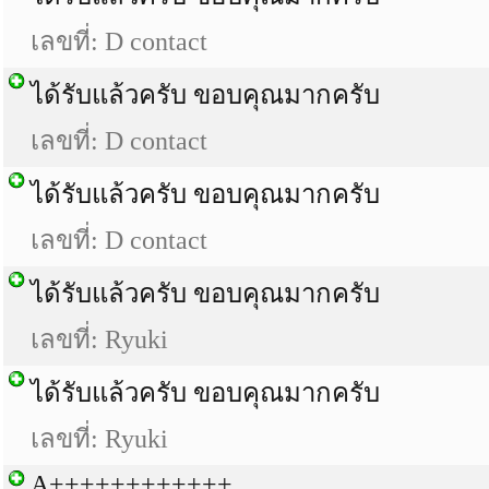
เลขที่: D contact
ได้รับแล้วครับ ขอบคุณมากครับ
เลขที่: D contact
ได้รับแล้วครับ ขอบคุณมากครับ
เลขที่: D contact
ได้รับแล้วครับ ขอบคุณมากครับ
เลขที่: Ryuki
ได้รับแล้วครับ ขอบคุณมากครับ
เลขที่: Ryuki
A++++++++++++