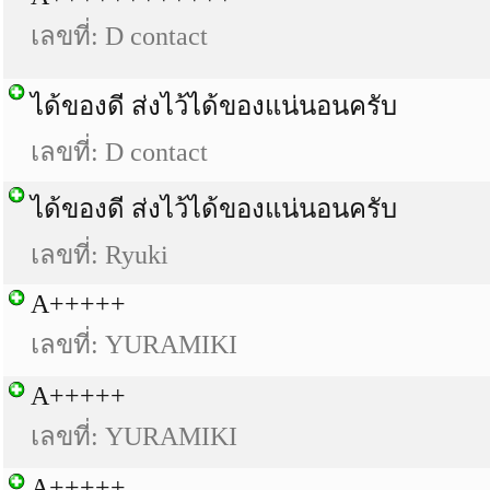
เลขที่: D contact
ได้ของดี ส่งไว้ได้ของแน่นอนครับ
เลขที่: D contact
ได้ของดี ส่งไว้ได้ของแน่นอนครับ
เลขที่: Ryuki
A+++++
เลขที่: YURAMIKI
A+++++
เลขที่: YURAMIKI
A+++++