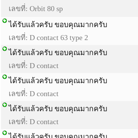
เลขที่: Orbit 80 sp
ได้รับแล้วครับ ขอบคุณมากครับ
เลขที่: D contact 63 type 2
ได้รับแล้วครับ ขอบคุณมากครับ
เลขที่: D contact
ได้รับแล้วครับ ขอบคุณมากครับ
เลขที่: D contact
ได้รับแล้วครับ ขอบคุณมากครับ
เลขที่: D contact
ได้รับแล้วครับ ขอบคุณมากครับ