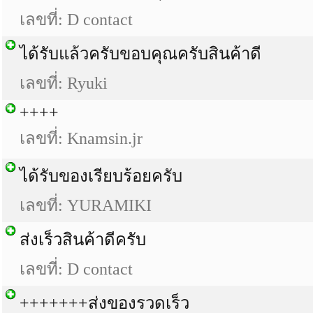
เลขที่: D contact
ได้รับแล้วครับขอบคุณครับสินค้าดี
เลขที่: Ryuki
++++
เลขที่: Knamsin.jr
ได้รับของเรียบร้อยครับ
เลขที่: YURAMIKI
ส่งเร็วสินค้าดีครับ
เลขที่: D contact
+++++++ส่งของรวดเร็ว