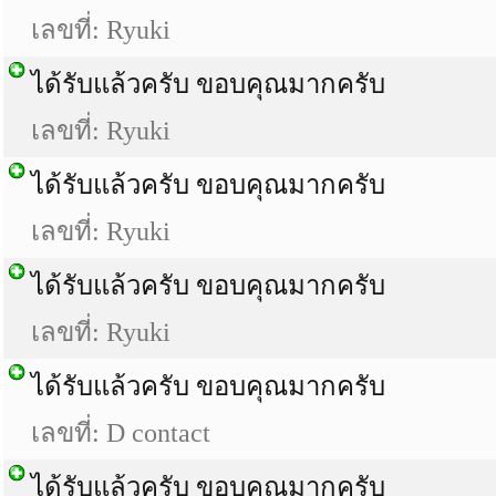
เลขที่: Ryuki
ได้รับแล้วครับ ขอบคุณมากครับ
เลขที่: Ryuki
ได้รับแล้วครับ ขอบคุณมากครับ
เลขที่: Ryuki
ได้รับแล้วครับ ขอบคุณมากครับ
เลขที่: Ryuki
ได้รับแล้วครับ ขอบคุณมากครับ
เลขที่: D contact
ได้รับแล้วครับ ขอบคุณมากครับ