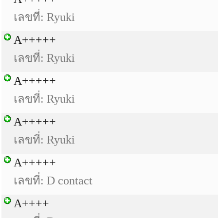
เลขที่: Ryuki
A+++++
เลขที่: Ryuki
A+++++
เลขที่: Ryuki
A+++++
เลขที่: Ryuki
A+++++
เลขที่: D contact
A++++