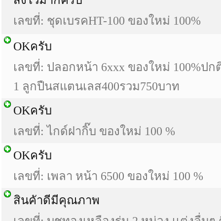
ส่งไวมากครับ
เลขที่: ชุดเบรคHT-100 ของใหม่ 100%
OKครับ
เลขที่: ปลอกหน้า 6xxx ของใหม่ 100%ปกติ 
1 ลูกปืนสแตนเลส400รวม750บาท
OKครับ
เลขที่: ไกด์ฝากิ๊บ ของใหม่ 100 %
OKครับ
เลขที่: เพลา หน้า 6500 ของใหม่ 100 %
สินคัาดีมีคุณภาพ