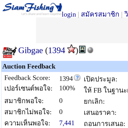
login
|
สมัครสมาชิก
|
ว
Gibgae
(
1394
)
Auction Feedback
Feedback Score:
1394
เปิดประมูล:
100%
เปอร์เซนต์พอใจ:
ให้ FB ในฐานะผ
0
สมาชิกพอใจ:
ยกเลิก:
0
สมาชิกไม่พอใจ:
เสนอราคา:
7,441
ความเห็นพอใจ:
ถอนการเสนอ: