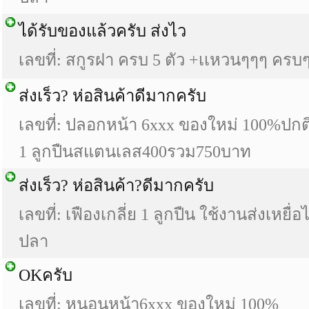
ได้รับของแล้วครับ ส่งไว
เลขที่: สกูรฝา ครบ 5 ตัว +เเหวนๆๆๆ คร
ส่งเร็ว? ห่อสินค้าดีมากครับ
เลขที่: ปลอกหน้า 6xxx ของใหม่ 100%ปกติ 
1 ลูกปืนสแตนเลส400รวม750บาท
ส่งเร็ว? ห่อสินค้า?ดีมากครับ
เลขที่: เฟืองเกลี่ย 1 ลูกปืน ใช้งานส่งเหยื่
ปลา
OKครับ
เลขที่: หนอนหน้า6xxx ของใหม่ 100%