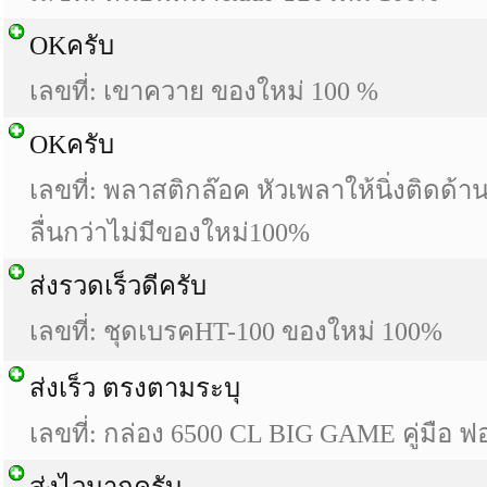
OKครับ
เลขที่: เขาควาย ของใหม่ 100 %
OKครับ
เลขที่: พลาสติกล๊อค หัวเพลาให้นิ่งติดด้าน
ลื่นกว่าไม่มีของใหม่100%
ส่งรวดเร็วดีครับ
เลขที่: ชุดเบรคHT-100 ของใหม่ 100%
ส่งเร็ว ตรงตามระบุ
เลขที่: กล่อง 6500 CL BIG GAME คู่มือ