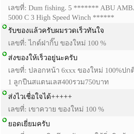
เลขที่: Dum fishing. 5 ******* ABU 
5000 C 3 High Speed Winch ******
รับของแล้วครับผมรวดเร็วทันใจ
เลขที่: ไกด์ฝากิ๊บ ของใหม่ 100 %
ส่งของให้เร็วอยู่นะครับ
เลขที่: ปลอกหน้า 6xxx ของใหม่ 100%ปกติ 
1 ลูกปืนสแตนเลส400รวม750บาท
ส่งไวเชื่อใจได้+++++
เลขที่: เขาควาย ของใหม่ 100 %
ยอดเยี่ยมครับ