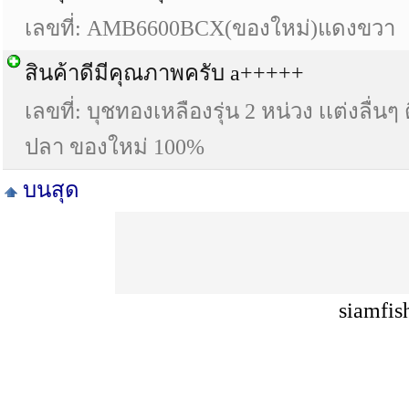
เลขที่: AMB6600BCX(ของใหม่)แดงขวา
สินค้าดีมีคุณภาพครับ a+++++
เลขที่: บุชทองเหลืองรุ่น 2 หน่วง เเต่งลื่นๆ
ปลา ของใหม่ 100%
บนสุด
siamfis