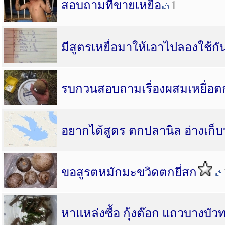
สอบถามที่ขายเหยื่อ
1
มีสูตรเหยื่อมาให้เอาไปลองใช้กั
รบกวนสอบถามเรื่องผสมเหยื่อต
อยากได้สูตร ตกปลานิล อ่างเก
ขอสูรตหมักมะขวิดตกยี่สก
หาแหล่งซื้อ กุ้งต๊อก แถวบางบัว