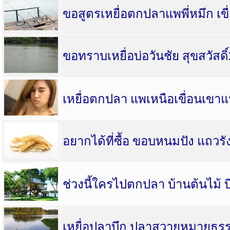
ขอสูตรเหยื่อตกปลาแพพี่หมึก เข
ขอทราบเหยื่อบ่อวันชัย สุขสวัสดิ
เหยื่อตกปลา แพเหนือเขื่อนเขา
อยากได้ที่ซื้อ ขอบหนมปัง แถวรั
ช่วงนี้ใครไปตกปลา บ้านต้นไม้ บ
เหยื่อปลาบึก ปลาสวายหมายธร