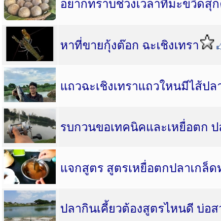
อยากทราบช่วงเวลาที่มะขวิดสุก
หาที่ขายกุ้งต๊อก ฉะเชิงเทรา
แถวฉะเชิงเทราแถวใหนมีไส้ปลาท
รบกวนขอเทคนิคและเหยื่อตก ปล
แจกสูตร สูตรเหยื่อตกปลาเกล็ดท
ปลากินเคี้ยวต้องสูตรไหนดี บ่อ