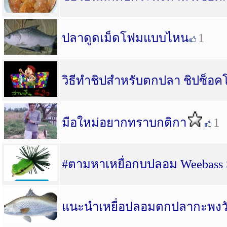
ปลาดูดเม็ดโฟมแบบไหน
1
วิธีทำชิปสำหรับตกปลา ชิปซ็อค
มือใหม่อยากทราบกติกา
1
#ตามหาเหยื่อกบปลอม Weebass
แนะนำเหยื่อปลอมตกปลากะพงวัง