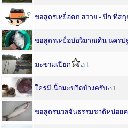
ขอสูตรเหยื่อตก สวาย - บึก ที่สก
ขอสูตรเหยื่อบ่อวิมาณดิน นครป
มะขามเปียก
1
ใครมีเนื้อมะขวิดบ้างครับ
1
ขอสูตรนวลจันธรรมชาติหน่อยค