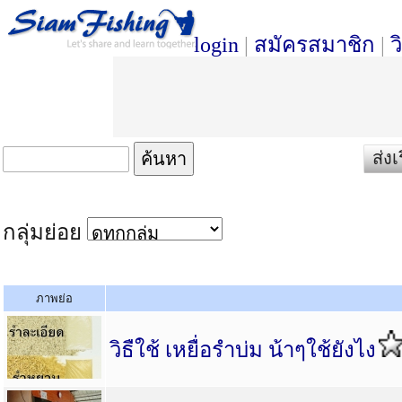
login
|
สมัครสมาชิก
|
ว
ส่งเ
กลุ่มย่อย
ภาพย่อ
วิธืใช้ เหยื่อรำบ่ม น้าๆใช้ยังไง