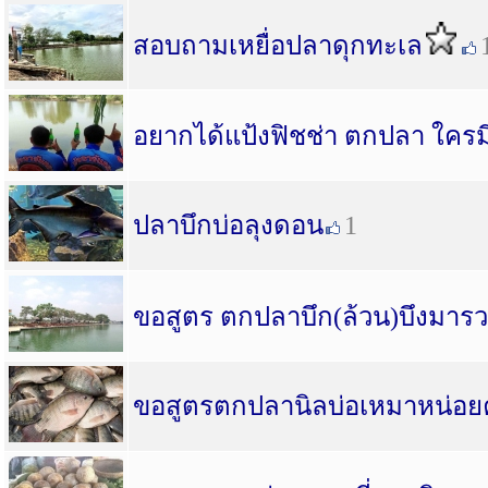
สอบถามเหยื่อปลาดุกทะเล
อยากได้แป้งฟิชช่า ตกปลา ใครม
ปลาบึกบ่อลุงดอน
1
ขอสูตร ตกปลาบึก(ล้วน)บึงมารว
ขอสูตรตกปลานิลบ่อเหมาหน่อย