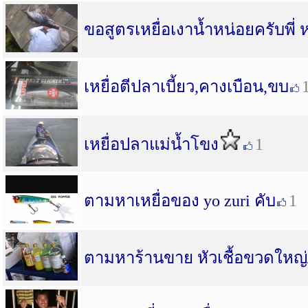
ขอสูตรเหยื่อเงาน้ำหน่อยครับพี
เหยื่อตีปลาเบี้ยว,คางเบือน,ขบ
เหยื่อปลาแม่น้ำโขง
1
ตามหาเหยื่อของ yo zuri คับ
1
ตามหาร้านขาย หัวเชื้อขวดใหญ