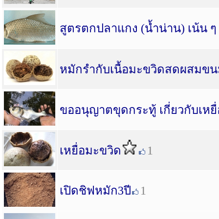
สูตรตกปลาแกง (น้ำน่าน) เน้น ๆ ป
หมักรำกับเนื้อมะขวิดสดผสมขนมป
ขออนุญาตขุดกระทู้ เกี่ยวกับเหยื
เหยื่อมะขวิด
1
เปิดชิฟหมัก3ปี
1