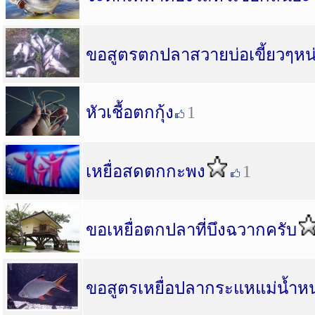
ขอสูตรตกปลาสวายบ่อเขี้ยวๆหน
หัวเชื้อตกกุ้ง
1
เหยื่อสดตกกะพง
1
ขอเหยื่อตกปลาที่บึงฉวากครับ
ขอสูตรเหยื่อปลากระแหแม่น้ำหน