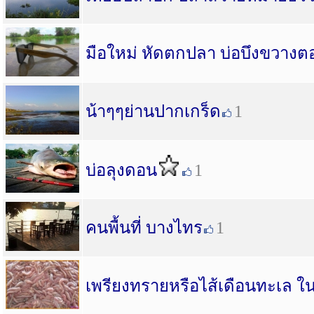
มือใหม่ หัดตกปลา บ่อบึงขวางต
น้าๆๆย่านปากเกร็ด
1
บ่อลุงดอน
1
คนพื้นที่ บางไทร
1
เพรียงทรายหรือไส้เดือนทะเล 