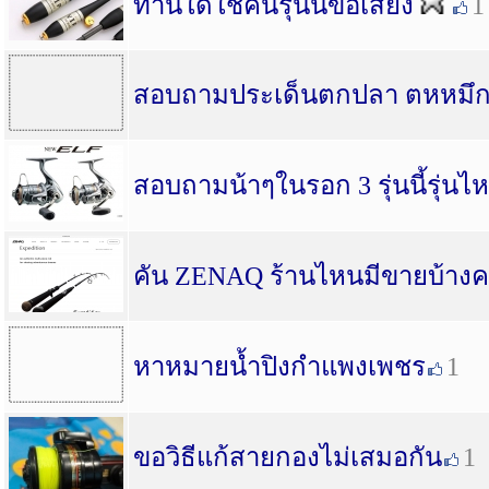
ท่านใด้ใช้คันรุ่นนีขอเสียง
1
สอบถามประเด็นตกปลา ตหหมึก บ
สอบถามน้าๆในรอก 3 รุ่นนี้รุ่นไห
คัน ZENAQ ร้านไหนมีขายบ้างค
หาหมายน้ำปิงกำแพงเพชร
1
ขอวิธีแก้สายกองไม่เสมอกัน
1