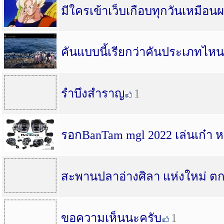
มีใครเข้าเว็บเกือบทุกวันเหมือนผ
คันแบบนี้เรียกว่าคันประเภทไห
รำบึงสำราญ
1
รอกBanTam mgl 2022 เล่นเก๋า 
สะพานปลาอ่างศิลา แห่งใหม่ ต
ขอความเห็นนะครับ
1