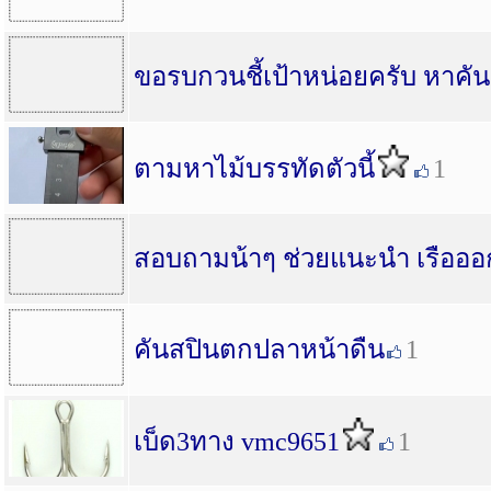
ขอรบกวนชี้เป้าหน่อยครับ หาคั
ตามหาไม้บรรทัดตัวนี้
1
สอบถามน้าๆ ช่วยแนะนำ เรือออก
คันสปินตกปลาหน้าดืน
1
เบ็ด3ทาง vmc9651
1