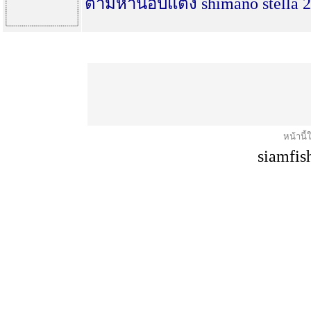
ตามหาน๊อปแต่ง shimano stella 
หน้านี้
siamfis