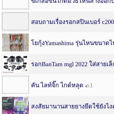
ขี้เกลือขึ้นไกด์มีวิธีไหนล้างออก
สอบถามเรื่องรอกสปินเบอร์ c20
โยกุ้งYamashima รุ่นไหนขนาดไห
รอกBanTam mgl 2022 ใส่สายเล็
คัน ไลท์จิ๊ก ไกด์หลุด
1
สงสัยมานานสายยางยึดใช้ยังไงคั