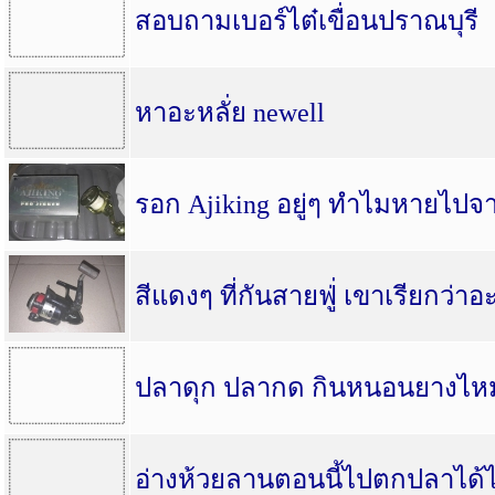
สอบถามเบอร์ไต๋เขื่อนปราณบุรี
หาอะหลั่ย newell
รอก Ajiking อยู่ๆ ทำไมหายไป
สีแดงๆ ที่กันสายฟู่่ เขาเรียกว่า
ปลาดุก ปลากด กินหนอนยางไห
อ่างห้วยลานตอนนี้ไปตกปลาได้ไ