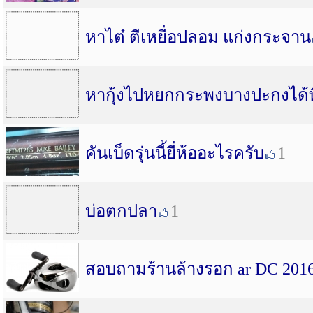
หาไต๋ ตีเหยื่อปลอม แก่งกระจาน
หากุ้งไปหยกกระพงบางปะกงได้ท
คันเบ็ดรุ่นนี้ยี่ห้ออะไรครับ
1
บ่อตกปลา
1
สอบถามร้านล้างรอก ar DC 201