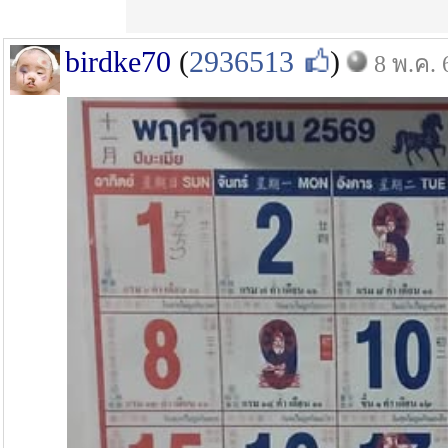
birdke70
(
2936513
)
8 พ.ค. 