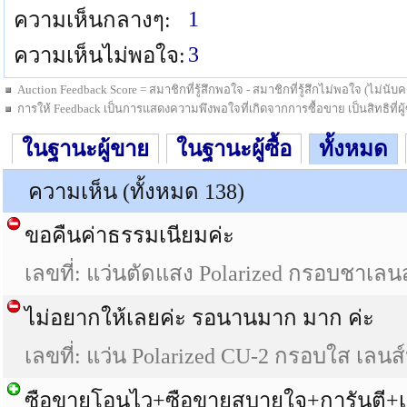
1
ความเห็นกลางๆ:
3
ความเห็นไม่พอใจ:
Auction Feedback Score = สมาชิกที่รู้สึกพอใจ - สมาชิกที่รู้สึกไม่พอใจ (ไม่น
การให้ Feedback เป็นการแสดงความพึงพอใจที่เกิดจากการซื้อขาย เป็นสิทธิที่ผู้ซื
ในฐานะผู้ขาย
ในฐานะผู้ซื้อ
ทั้งหมด
ความเห็น (ทั้งหมด 138)
ขอคืนค่าธรรมเนียมค่ะ
เลขที่: แว่นตัดแสง Polarized กรอบชาเลน
ไม่อยากให้เลยค่ะ รอนานมาก มาก ค่ะ
เลขที่: แว่น Polarized CU-2 กรอบใส เลน
ซือขายโอนไว+ซือขายสบายใจ+การันตี+เล