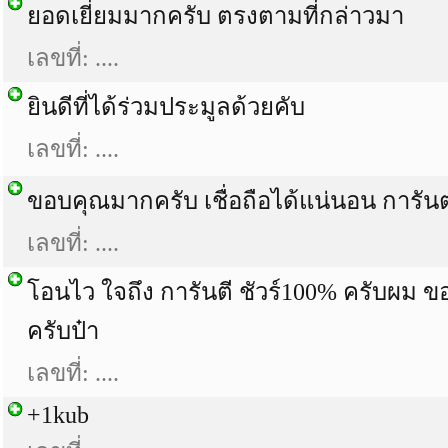
ยอดเยี่ยมมากครับ ตรงตามที่กล่าวมา
เลขที่: ....
ยินดีที่ได้ร่วมประมูลด้วยคับ
เลขที่: ....
ขอบคุณมากครับ เชื่อถือได้แน่นอน การันต
เลขที่: ....
โอนไว ใจถึง การันตี ชัวร์100% ครับผม ข
ครับป๋า
เลขที่: ....
+1kub