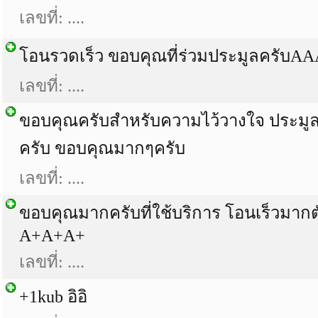
เลขที่: ....
โอนรวดเร็ว ขอบคุณที่ร่วมประมูลครับ
เลขที่: ....
ขอบคุณครับสำหรับความไว้วางใจ ประมู
ครับ ขอบคุณมากๆครับ
เลขที่: ....
ขอบคุณมากครับที่ใช้บริการ โอนเร็วมากตั
A+A+A+
เลขที่: ....
+1kub อิอิ