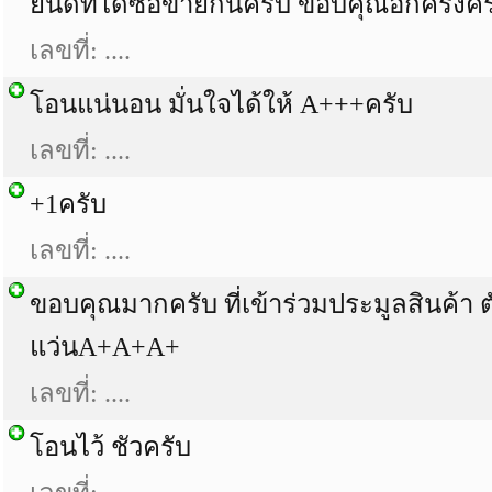
ยินดีที่ได้ซื้อขายกันครับ ขอบคุณอีกครั้งคร
เลขที่: ....
โอนแน่นอน มั่นใจได้ให้ A+++ครับ
เลขที่: ....
+1ครับ
เลขที่: ....
ขอบคุณมากครับ ที่เข้าร่วมประมูลสินค้า ตั
แว่นA+A+A+
เลขที่: ....
โอนไว้ ชัวครับ