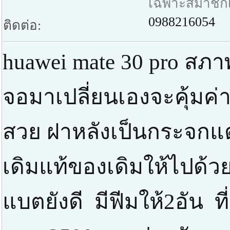
เฉพาะสมาชิกเท
0988216054
ติดต่อ:
huawei mate 30 pro สภา
จอมาเปลี่ยนเองจะคุ้มค
สวย ฝาหลังเป็นกระจกแต
เดิมแท้ของเดิมให้ไปด้ว
แบตยังดี มีฟีมให้2อัน 