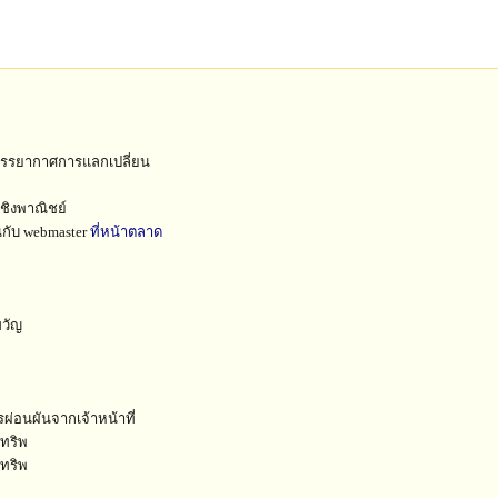
ยบรรยากาศการแลกเปลี่ยน
ชิงพาณิชย์
ยนกับ webmaster
ที่หน้าตลาด
ขวัญ
ารผ่อนผันจากเจ้าหน้าที่
กทริพ
กทริพ