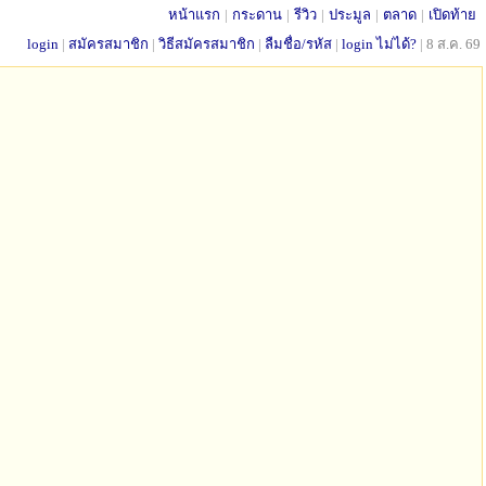
หน้าแรก
|
กระดาน
|
รีวิว
|
ประมูล
|
ตลาด
|
เปิดท้าย
login
|
สมัครสมาชิก
|
วิธีสมัครสมาชิก
|
ลืมชื่อ/รหัส
|
login ไม่ได้?
|
8 ส.ค. 69