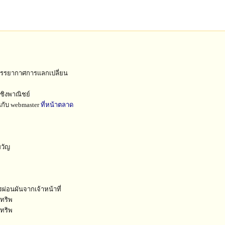
ยบรรยากาศการแลกเปลี่ยน
ชิงพาณิชย์
ยนกับ webmaster
ที่หน้าตลาด
ขวัญ
ารผ่อนผันจากเจ้าหน้าที่
กทริพ
กทริพ