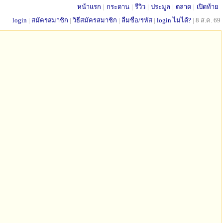
หน้าแรก
|
กระดาน
|
รีวิว
|
ประมูล
|
ตลาด
|
เปิดท้าย
login
|
สมัครสมาชิก
|
วิธีสมัครสมาชิก
|
ลืมชื่อ/รหัส
|
login ไม่ได้?
|
8 ส.ค. 69