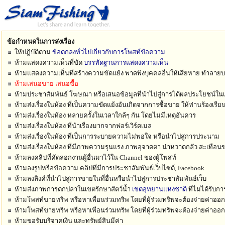
ข้อกำหนดในการส่งเรื่อง
ให้ปฎิบัติตาม
ข้อตกลงทั่วไปเกี่ยวกับการโพสท์ข้อความ
ห้ามแสดงความเห็นที่ขัด
บรรทัดฐานการแสดงความเห็น
ห้ามแสดงความเห็นที่สร้างความขัดแย้ง พาดพิงบุคคลอื่นให้เสียหาย ทำลา
ห้ามเสนอขาย เสนอซื้อ
ห้ามประชาสัมพันธ์ โฆษณา หรือเสนอข้อมูลที่นำไปสู่การได้ผลประโยชน์ในเ
ห้ามส่งเรื่องในห้อง ที่เป็นความขัดแย้งอันเกิดจากการซื้อขาย ให้ท่านร้องเรี
ห้ามส่งเรื่องในห้อง หลายครั้งในเวลาใกล้ๆ กัน โดยไม่มีเหตุอันควร
ห้ามส่งเรื่องในห้อง ที่นำเรื่องมากจากฟอร์เวิร์ดเมล
ห้ามส่งเรื่องในห้อง ที่เป็นการระบายความไม่พอใจ หรือนำไปสู่การประนาม
ห้ามส่งเรื่องในห้อง ที่มีภาพความรุนแรง ภาพอุจาดตา น่าหวาดกลัว สะเทือน
ห้ามลงคลิปที่คัดลอกงานผู้อื่นมาไว้ใน Channel ของผู้โพสท์
ห้ามลงรูปหรือข้อความ คลิปที่มีการประชาสัมพันธ์เว็บไซต์, Facebook
ห้ามลงลิงค์ที่นำไปสู่การขายในที่อื่นหรือนำไปสู่การประชาสัมพันธ์เว็บ
ห้ามส่งภาพการตกปลาในเขตรักษาสัตว์น้ำ
เขตอุทยานแห่งชาติ
ที่ไม่ได้รับก
ห้ามโพสท์ขายทริพ หรือหาเพื่อนร่วมทริพ โดยที่ผู้ร่วมทริพจะต้องจ่ายค่าออ
ห้ามโพสท์ขายทริพ หรือหาเพื่อนร่วมทริพ โดยที่ผู้ร่วมทริพจะต้องจ่ายค่าออ
ห้ามขอรับบริจาคเงิน และทรัพย์สินมีค่า