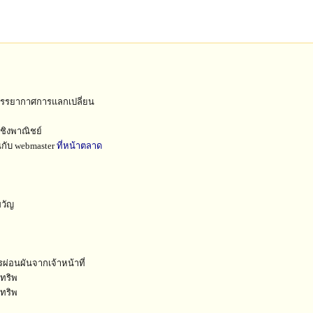
ยบรรยากาศการแลกเปลี่ยน
ชิงพาณิชย์
ยนกับ webmaster
ที่หน้าตลาด
ขวัญ
ารผ่อนผันจากเจ้าหน้าที่
กทริพ
กทริพ