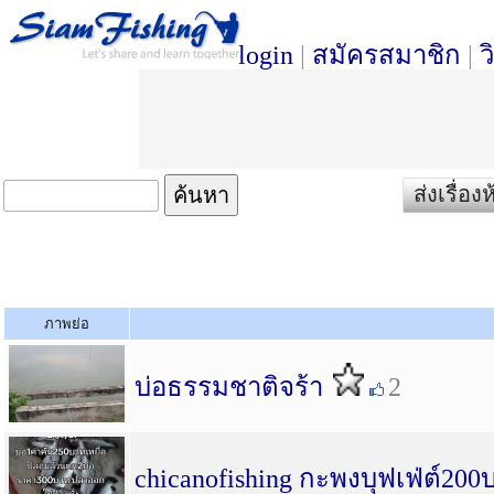
login
|
สมัครสมาชิก
|
ว
ส่งเรื่อ
ภาพย่อ
บ่อธรรมชาติจร้า
2
chicanofishing กะพงบุฟเฟ่ต์2