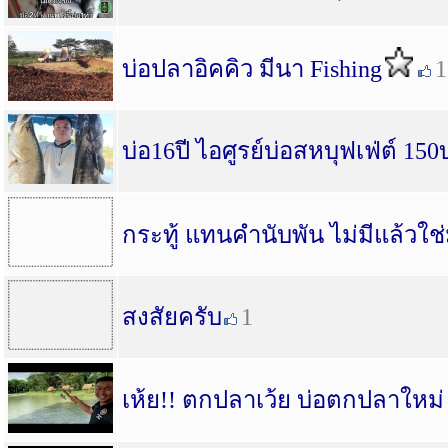
บ่อปลาอิคคิว มีนา Fishing
1
บ่อ16ปี ไอศูรย์บ่อสหบุฟเฟ่ต์ 1
กระทู้ แทนคำนับพัน ไม่มีแล้วใช่ม
สงสัยครับ
1
เห้ย!! ตกปลาเว้ย บ่อตกปลาใหม่