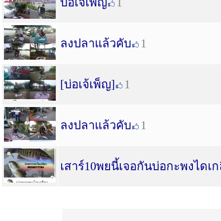
บ่อเจ้เพ็ญ
1
ลงปลาแล้วคับ
1
[บ่อเจ้เพ็ญ]
1
ลงปลาแล้วคับ
1
เสาร์10พยนี้เจอกันบ่อกะพงไดเ