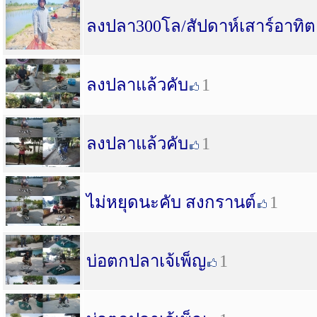
ลงปลา300โล/สัปดาห์เสาร์อาทิตย์
ลงปลาแล้วคับ
1
ลงปลาแล้วคับ
1
ไม่หยุดนะคับ สงกรานต์
1
บ่อตกปลาเจ้เพ็ญ
1