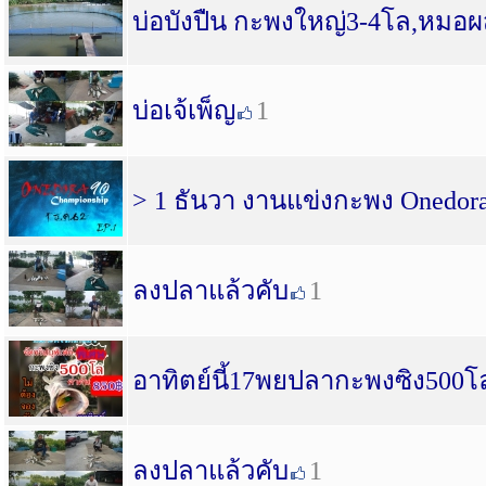
บ่อบังปืน กะพงใหญ่3-4โล,หมอผ
บ่อเจ้เพ็ญ
1
> 1 ธันวา งานแข่งกะพง Onedora
ลงปลาแล้วคับ
1
อาทิตย์นี้17พยปลากะพงซิง500โล
ลงปลาแล้วคับ
1