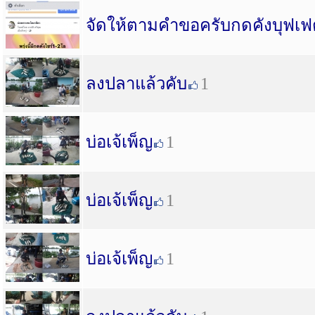
จัดให้ตามคำขอครับกดคังบุฟเฟต์เ
ลงปลาแล้วคับ
1
บ่อเจ้เพ็ญ
1
บ่อเจ้เพ็ญ
1
บ่อเจ้เพ็ญ
1