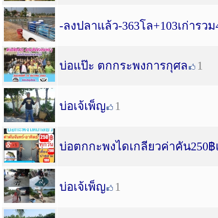
-ลงปลาแล้ว-363โล+103เก่ารวม
บ่อแป๊ะ ตกกระพงการกุศล
1
บ่อเจ้เพ็ญ
1
บ่อตกกะพงไดเกลียวค่าคัน250฿เ
บ่อเจ้เพ็ญ
1