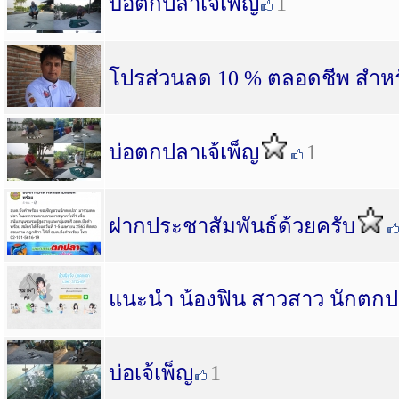
บ่อตกปลาเจ้เพ็ญ
1
โปรส่วนลด 10 % ตลอดชีพ สำห
บ่อตกปลาเจ้เพ็ญ
1
ฝากประชาสัมพันธ์​ด้วยครับ
แนะนำ น้องฟิน สาวสาว นักตกปล
บ่อเจ้เพ็ญ
1