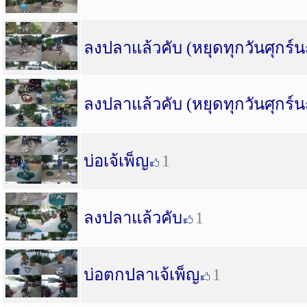
ลงปลาแล้วคับ (หยุดทุกวันศุกร์น
ลงปลาแล้วคับ (หยุดทุกวันศุกร์น
บ่อเจ้เพ็ญ
1
ลงปลาแล้วคับ
1
บ่อตกปลาเจ้เพ็ญ
1