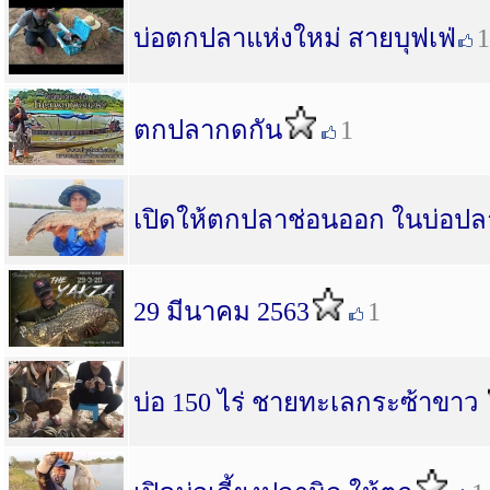
บ่อตกปลาแห่งใหม่ สายบุฟเฟ่
1
ตกปลากดกัน
1
เปิดให้ตกปลาช่อนออก ในบ่อปลา
29 มีนาคม 2563
1
บ่อ 150 ไร่ ชายทะเลกระซ้าขาว