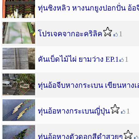
ทุ่นชิงหลิว หางนกยูงปอกปั่น อ้อจี
โปรเจคจากอะคริลิค
1
คันเบ็ดไม้ไผ่ ยามว่าง EP.1
1
ทุ่นอ้อจีบหางกระเบน เขียนหางเ
ทุ่นอ้อหางกระเบนญี่ปุ่น
1
ทุ่นอ้อหางตัวดอกสีดำสวยๆ