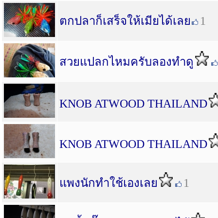
ตกปลาก็เสร็จให้เมียได้เลย
1
สวยแปลกไหมครับลองทำดู
KNOB ATWOOD THAILAND
KNOB ATWOOD THAILAND
แพงนักทำใช้เองเลย
1