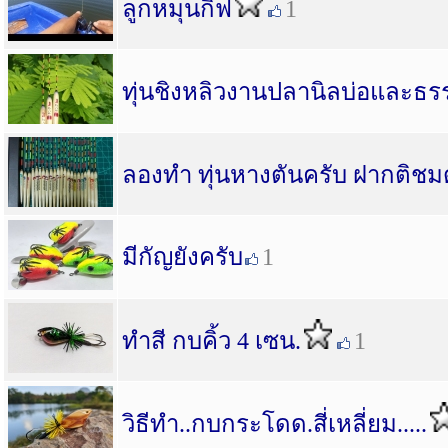
ลูกหมุนกิ๊ฟ
1
ทุ่นชิงหลิวงานปลานิลบ่อและธร
ลองทำ ทุ่นหางตันครับ ฝากติชม
มีกัญยังครับ
1
ทำสี กบคิ้ว 4 เซน.
1
วิธีทำ..กบกระโดด.สี่เหลี่ยม.....