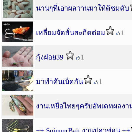
นานๆที่เอาผลวานมาให้ติชมคับ
เหลี่ยมจัดสั่นสะกิดต่อม
1
กุ้งฝอย39
1
มาทำคันเบ็ดกัน
1
งานเหยื่อไทยๆครับอัพเดทผลงานl
++ SpinnerBait งานปลาช่อน ++