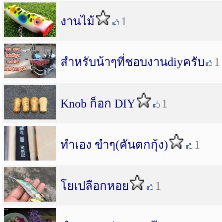
งานไม้
1
สำหรับน้าๆที่ชอบงานdiyครับ
1
Knob ก็อก DIY
1
ทำเอง ขำๆ(คันตกกุ้ง)
1
โยเปลือกหอย
1