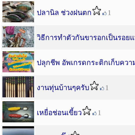
ปลานิล ช่วงฝนตก
1
วิธีการทำตัวกันขารอกเป็นรอยแ
ปลุกชีพ อัพเกรดกระติกเก็บความ
งานทุ่นบ้านๆครับ
1
เหยื่อช่อนเขี้ยว
1