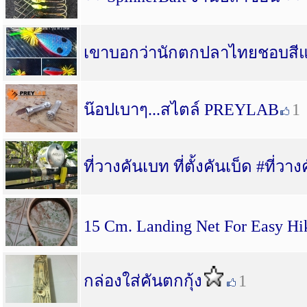
เขาบอกว่านักตกปลาไทยชอบสี
น๊อปเบาๆ...สไตล์ PREYLAB
1
ที่วางคันเบท ที่ตั้งคันเบ็ด #ที่วา
15 Cm. Landing Net For Easy Hi
กล่องใส่คันตกกุ้ง
1