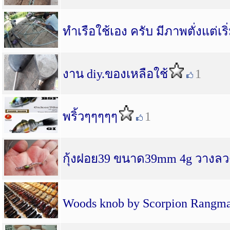
ทำเรือใช้เอง ครับ มีภาพตั่งแต่เริ
งาน diy.ของเหลือใช้
1
พริ้วๆๆๆๆๆ
1
กุ้งฝอย39 ขนาด39mm 4g วางลว
Woods knob by Scorpion Rangma