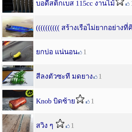
บอดี้สติ๊กเบส 115cc งานไม้
(((((((((( สร้างเรือไม่ยากอย่างที่ค
ยกบ่อ แน่นอน
1
สีลงตัวซะที มดยาง
1
Knob​ บิดซ้าย
1
สวิง ๆ
1