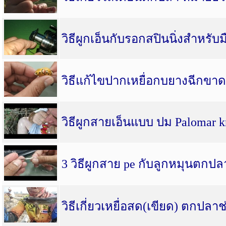
วิธีผูกเอ็นกับรอกสปินนิ่งสำหร
วิธีแก้ไขปากเหยื่อกบยางฉีกขาด
วิธีผูกสายเอ็นแบบ ปม Palomar k
3 วิธีผูกสาย pe กับลูกหมุนตกป
วิธีเกี่ยวเหยื่อสด(เขียด) ตกป