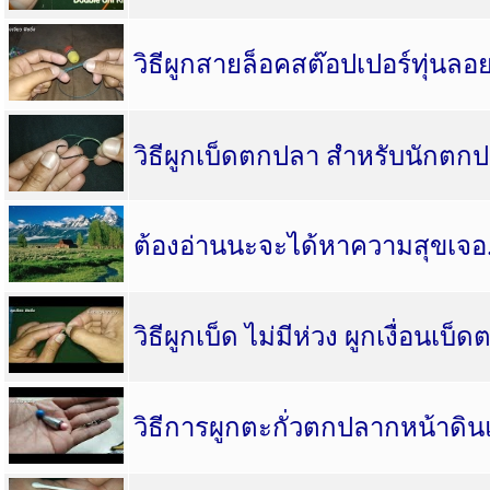
วิธีผูกสายล็อคสต๊อปเปอร์ทุ่นล
วิธีผูกเบ็ดตกปลา สำหรับนักตกปล
ต้องอ่านนะจะได้หาความสุขเจอ..
วิธีผูกเบ็ด ไม่มีห่วง ผูกเงื่อนเบ
วิธีการผูกตะกั่วตกปลากหน้าดิ