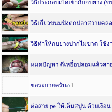
วิธีประกอบเบ็ดเข้ากับกบยาง (ข
วิธีเกี่ยวขนมปังตกปลาสวายคล
วิธีทำให้กบยางปากไม่ขาด ใช้ง
หมดปัญหา ตีเหยื่อปลอมแล้วสาย
ขอระบายครับ
1
ต่อสาย pe ให้เต็มสปูน ด้วยเงื่อ