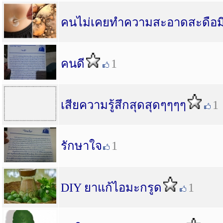
คนไม่เคยทำความสะอาดสะดือม
คนดี
1
เสียความรู้สึกสุดสุดๆๆๆๆ
1
รักษาใจ
1
DIY ยาแก้ไอมะกรูด
1