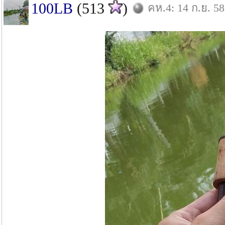
100LB
(513
)
คห.4: 14 ก.ย. 58