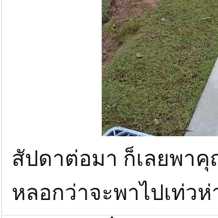
สัปดาต่อมา ก็เลยพาค
หลอกว่าจะพาไปเท่วห่า