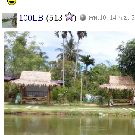
100LB
(513
)
คห.10: 14 ก.ย. 