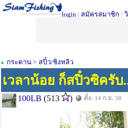
login
|
สมัครสมาชิก
|
ว
กระดาน
>
สปิ๋ว/ชิงหลิว
เวลาน้อย ก็สปิ๋วซิครับ.
100LB
(513
)
ตั้ง: 14 ก.ย. 58