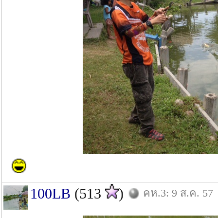
100LB
(513
)
คห.3: 9 ส.ค. 57