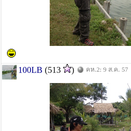
100LB
(513
)
คห.2: 9 ส.ค. 57