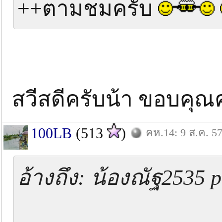
++ตามชมครับ
สวีสดีครับน้า ขอบคุณ
100LB
(513
)
คห.14: 9 ส.ค. 5
อ้างถึง: น้องณัฐ2535 p