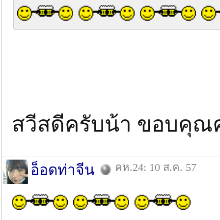
สวีสดีครับน้า ขอบคุ
คห.24: 10 ส.ค. 57
อ็อดท่าจีน