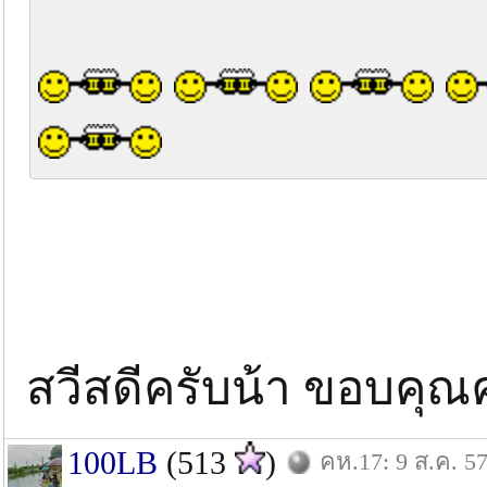
สวีสดีครับน้า ขอบคุณ
100LB
(513
)
คห.17: 9 ส.ค. 5