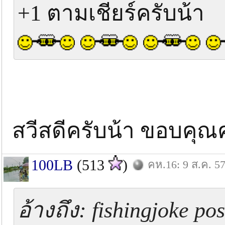
+1 ตามเชียร์ครับน้า
สวีสดีครับน้า ขอบคุณ
100LB
(513
)
คห.16: 9 ส.ค. 5
อ้างถึง: fishingjoke po