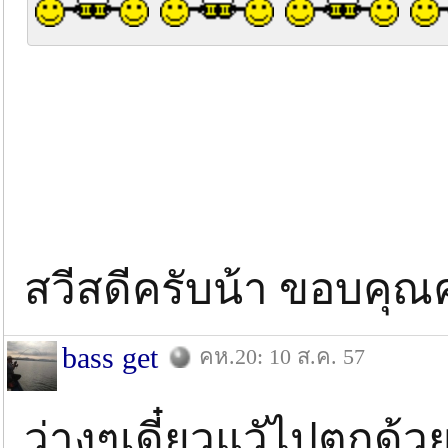
สวีสดีครับน้า ขอบคุณ
bass get
คห.20: 10 ส.ค. 57
ว่างๆเดี๋ยวแวัไปตกด้ว