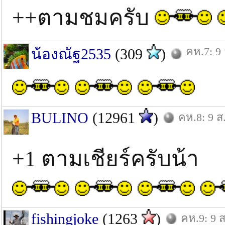
++ตามชมครับ
คห.7: 9 
น้องณัฐ2535
(309
)
BULINO
(12961
)
คห.8: 9 ส
+1 ตามเชียร์ครับน้า
fishingjoke
(1263
)
คห.9: 9 ส