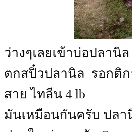
ว่างๆเลยเข้าบ่อปลานิล 
ตกสปิ๋วปลานิล รอกติก
สาย ไทลีน 4 lb
มันเหมือนกันครับ ปลานิ