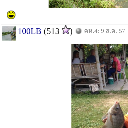
100LB
(513
)
คห.4: 9 ส.ค. 57