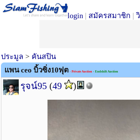
login
|
สมัครสมาชิก
|
ว
ประมูล
>
คันสปิน
แพน ceo บิ้วซิ่ง10ฟุต
- Private Auction
- Endshift Auction
รุจน์95
(
49
)