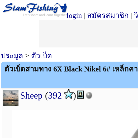
login
|
สมัครสมาชิก
|
ว
ประมูล
>
ตัวเบ็ด
ตัวเบ็ดสามทาง 6X Black Nikel 6# เหล็กคา
Sheep
(
392
)