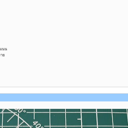
คะแนน
ราย