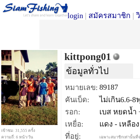
login
|
สมัครสมาชิก
|
ว
kittpong01
ข้อมูลทั่วไป
89187
หมายเลข:
คันเบ็ด:
ไม่เกิน6.6-8ฟ
รอก:
เบส หยดน้ำ +
เหยื่อ:
แดง - เหลือง
เข้าชม: 31,555 ครั้ง
ที่อยู่:
ความถี่: 6 หน้า/วัน
เฉพาะสมาชิกเท่านั้นที่จ