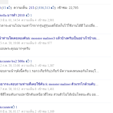
3
(
15
)
ความเห็น:
215
(
2,936,513
)
เข้าชม: 22,705
Stella มารดำ 2010
1
23 มิ.ย. 61, 14:54 ความเห็น 4 เข้าชม 2,901
เวลาจะผ่านไปนานเท่าไรจากรุ่นสู่รุ่นแต่ก็ยังเก็บไว้ใช้งานได้ดี ไม่เปลี่ยนแปลง ถึงแม้ใจก็จะอยากได้2018แต่ก็ยังรักตัวนี้อยู่ครับ (ป่าวหรอกไม่มีตังค์ซื้...
น้าท่านใดเคยลองคันfc monster maliner3 แล้วบ้างครับเป็นอย่างไรบ้างแชร์เป็นข้อมูลท
25 ก.ค. 59, 19:08 ความเห็น 0 เข้าชม 977
ขอบพระคุณมากๆครับ
Accurate bx2 500n
1
12 ก.พ. 59, 15:00 ความเห็น 3 เข้าชม 1,387
สอบถามน้าๆดังนี้ครับ 1.รอก1เกียร์กับ2เกียร์ มีความคงทนพอกันไหม(ในกรณีที่ผมใช้ตกแต่ปลาบึก เล่นปลารอบ3เก็บเหยื่อรอบ6พยายามไม่เปลี่ยนเกียร์ระหว่างอัดปล...
อยากจะสอบถามท่านที่เคยใช้คัน fc monster maliner ตัวแรกไกด์วนคับ
1
27 ส.ค. 58, 10:12 ความเห็น 8 เข้าชม 1,461
ใช้ดีไหมคับงานปลาบึกคันเหนียวดีไหม ส่วนตัวไม่ได้เน้นโหดนะคับ อยากได้เด้งๆมันๆ มันเหนียวไหม คุณภาพโอเคไหม (มาริเนอร์ตัวแรกนะคับ) ขอบคุณทุกท่านมากคับ...
Accurate
1
10 มิ.ย. 58, 01:17 ความเห็น 2 เข้าชม 1,169