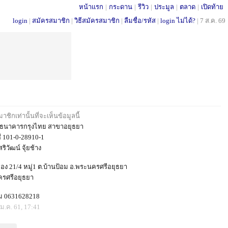
หน้าแรก
|
กระดาน
|
รีวิว
|
ประมูล
|
ตลาด
|
เปิดท้าย
login
|
สมัครสมาชิก
|
วิธีสมัครสมาชิก
|
ลืมชื่อ/รหัส
|
login ไม่ได้?
|
7 ส.ค. 69
ชิกเท่านั้นที่จะเห็นข้อมูลนี้
 ธนาคารกรุงไทย สาขาอยุธยา
ี 101-0-28910-1
ริวัฒน์ จุ้ยช้าง
่งของ 21/4 หมู่1 ต.บ้านป้อม อ.พระนครศรีอยุธยา
รศรีอยุธยา
ุ้ม 0631628218
ม.ค. 61, 17:41