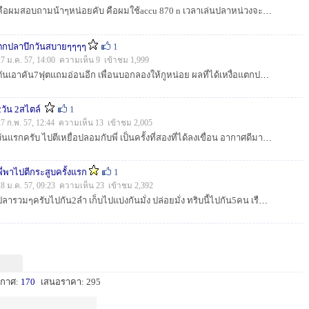
คือผมสอบถามน้าๆหน่อยคับ คือผมใช้accu 870 n เวลาเล่นปลาหน่วงจะมีลักษณะประมาณว่ามันหนืดขึ้นมาเองทำให้เบรคหนักขึ้นโดยที่ผมไม่รู้ พอเล่นปลาเสร็จดึงสายออก...
ตกปลาบึกวันสบายๆๆๆๆ
1
27 ม.ค. 57, 14:00 ความเห็น 9 เข้าชม 1,999
ดันเอาคัน7ฟุตแถมอ่อนอีก เพื่อนบอกลองให้กูหน่อย ผลที่ได้เหงื่อแตกปายยยย เป็นคัน 29 ปี loomis แต่เหนียวดีคับ...
2วัน 2สไตล์
1
27 ก.พ. 57, 12:44 ความเห็น 13 เข้าชม 2,005
วันแรกครับ ไปตีเหยื่อปลอมกับพี่ เป็นครั้งที่สองที่ได้ลงเขื่อน อากาศดีมากมาย...
พี่พาไปตีกระสูบครั้งแรก
1
28 ม.ค. 57, 09:23 ความเห็น 23 เข้าชม 2,392
ปลารวมๆครับไปกัน2ลำ เก็บไปแบ่งกันมั่ง ปล่อยมั่ง ทริบนี้ไปกัน5คน เรือ2ลำ ตกที่ เขื่อนนครนายก ครับ...
ะกาศ:
170
เสนอราคา: 295