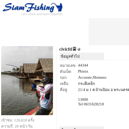
civicfd
ข้อมูลทั่วไป
44344
หมายเลข:
Phinix
คันเบ็ด:
Accurate,Shimano
รอก:
เหยื่อ:
กระดี่เหล็ก
ที่อยู่:
21/4 ม.1 ต.บ้านป้อม อ.พระนคร
13000
Tel 0631628218
เข้าชม: 126,610 ครั้ง
ความถี่: 20 หน้า/วัน