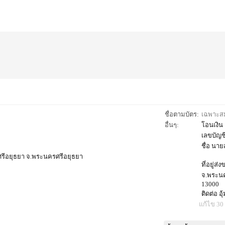
ชื่อตามบัตร:
เฉพาะสมา
อื่นๆ:
โอนเงิน
เลขบัญช
ชื่อ นายส
ศรีอยุธยา จ.พระนครศรีอยุธยา
ที่อยู่ส
จ.พระนค
13000
ติดต่อ อ
แก้ไข 30 