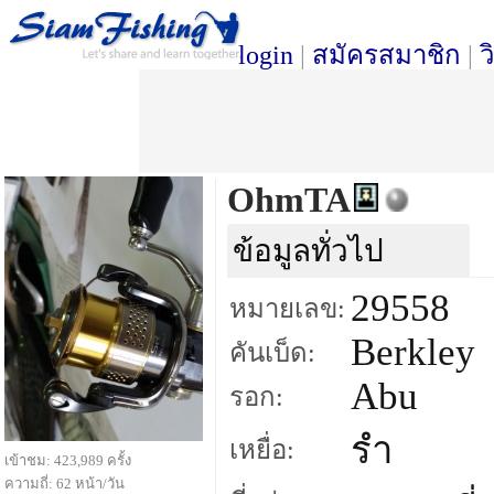
login
|
สมัครสมาชิก
|
ว
OhmTA
ข้อมูลทั่วไป
29558
หมายเลข:
Berkley
คันเบ็ด:
Abu
รอก:
รำ
เหยื่อ:
เข้าชม: 423,989 ครั้ง
ความถี่: 62 หน้า/วัน