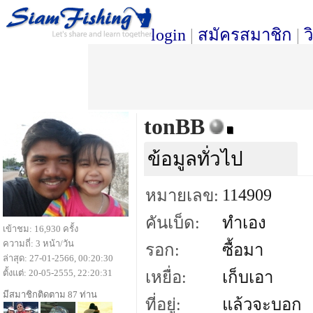
login
|
สมัครสมาชิก
|
ว
tonBB
ข้อมูลทั่วไป
114909
หมายเลข:
คันเบ็ด:
ทำเอง
เข้าชม: 16,930 ครั้ง
ความถี่: 3 หน้า/วัน
รอก:
ซื้อมา
ล่าสุด: 27-01-2566, 00:20:30
ตั้งแต่: 20-05-2555, 22:20:31
เหยื่อ:
เก็บเอา
มีสมาชิกติดตาม 87 ท่าน
ที่อยู่:
แล้วจะบอก