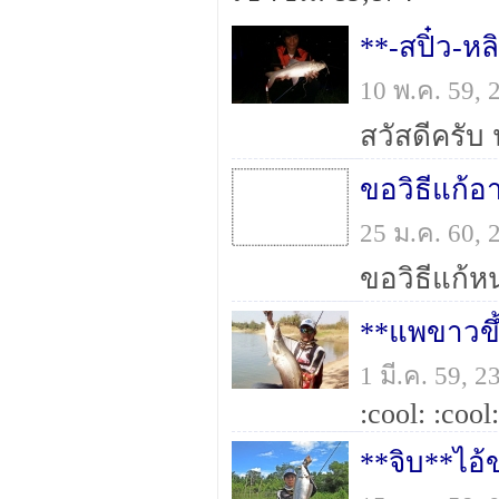
**-สปิ๋ว-ห
10 พ.ค. 59,
ขอวิธีแก้อ
25 ม.ค. 60,
**แพขาวขึ้
1 มี.ค. 59, 
:cool: :cool:
**จิบ**ไอ