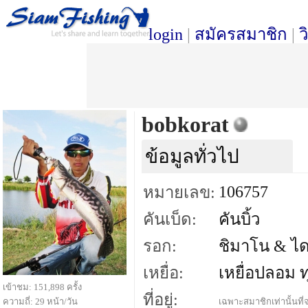
login
|
สมัครสมาชิก
|
ว
bobkorat
ข้อมูลทั่วไป
106757
หมายเลข:
คันเบ็ด:
คันบิ้ว
รอก:
ชิมาโน & ได
เหยื่อ:
เหยื่อปลอม 
เข้าชม: 151,898 ครั้ง
ที่อยู่:
ความถี่: 29 หน้า/วัน
เฉพาะสมาชิกเท่านั้นที่จ