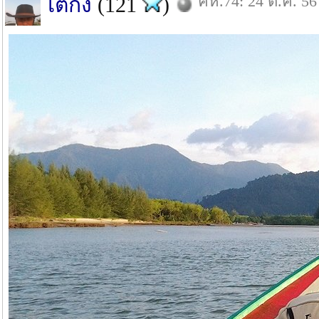
คห.74: 24 ต.ค. 56
ไต๋ก๋ง
(121
)