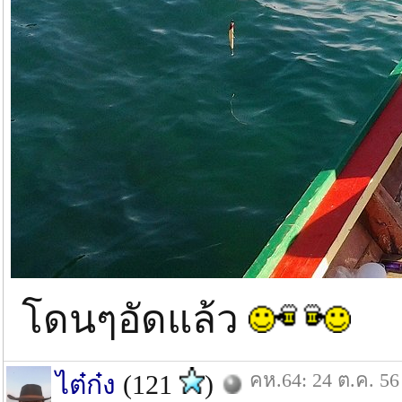
โดนๆอัดแล้ว
คห.64: 24 ต.ค. 56
ไต๋ก๋ง
(121
)