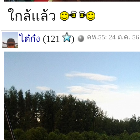
ใกล้แล้ว
คห.55: 24 ต.ค. 56
ไต๋ก๋ง
(121
)