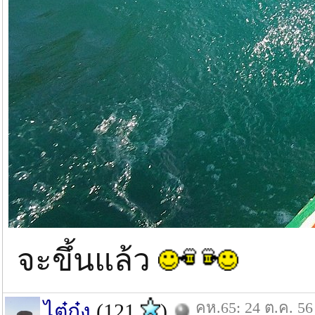
จะขึ้นแล้ว
คห.65: 24 ต.ค. 56
ไต๋ก๋ง
(121
)