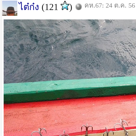
คห.67: 24 ต.ค. 56
ไต๋ก๋ง
(121
)