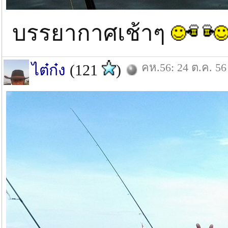
บรรยากาศเช้าๆ
คห.56: 24 ต.ค. 56
ไต๋ก๋ง
(121
)