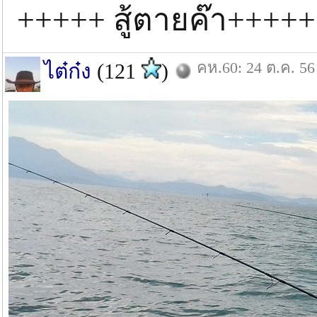
+++++ สู้ตายค๊า++++
คห.60: 24 ต.ค. 56
ไต๋ก๋ง
(121
)