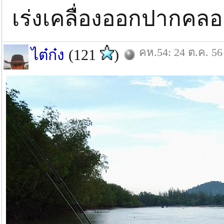
เร่งเคลื่องออกปากคล
คห.54: 24 ต.ค. 56
ไต๋ก๋ง
(121
)