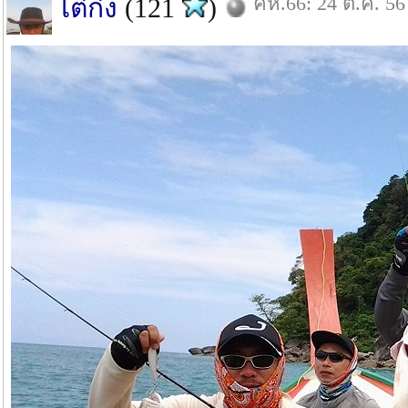
คห.66: 24 ต.ค. 56
ไต๋ก๋ง
(121
)