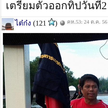
เตรียมตัวออกทิปวันที่
คห.53: 24 ต.ค. 56
ไต๋ก๋ง
(121
)