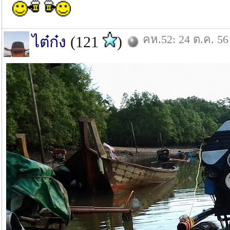
คห.52: 24 ต.ค. 56
ไต๋ก๋ง
(121
)