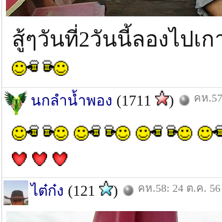
สู้ๆวันที่2วันนี้ลองไป
คห.57
นกลำน้ำพอง
(1711
)
คห.58: 24 ต.ค. 56
ไต๋ก๋ง
(121
)