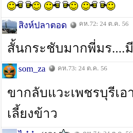
คห.72: 24 ต.ค. 56
สิงห์ปลาตอด
สั้นกระชับมากพี่มร...
som_za
คห.73: 24 ต.ค. 56
ขากลับแวะเพชรบุรีเอ
เลี้ยงข้าว