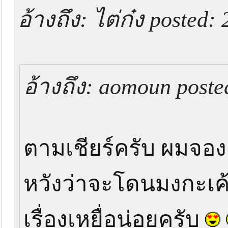
อ้างถึง: ไต่ก๋ง posted:
อ้างถึง: aomoun poste
ตามเชียร์ครับ ผมจองเรื
หวังว่าจะโดนมงกะเค
เรื่องเหยื่อน่อยครับ