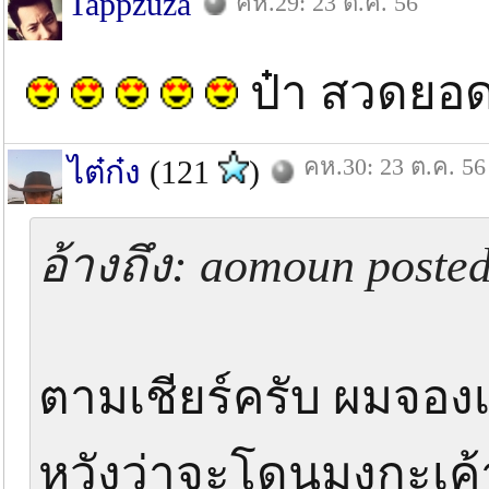
Tappzuza
คห.29: 23 ต.ค. 56
ป๋า สวดยอ
คห.30: 23 ต.ค. 56
ไต๋ก๋ง
(121
)
อ้างถึง: aomoun poste
ตามเชียร์ครับ ผมจองเรื
หวังว่าจะโดนมงกะเค้