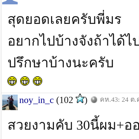
สุดยอดเลยครับพี่มร
อยากไปบ้างจังถ้าได
ปรึกษาบ้างนะครับ
noy_in_c
(102
)
คห.43: 24 ต.
สวยงามคับ 30นี้ผม+