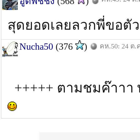
อู๊ดฟิ่ชชิ่ง
(568
)
สุดยอดเลยลวกพี่ขอตั
Nucha50
(376
)
คห.50: 24 ต.ค
+++++ ตามชมค๊าาา พ