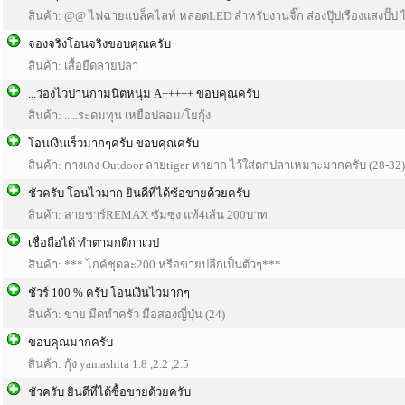
สินค้า: @@ ไฟฉายแบล็คไลท์ หลอดLED สำหรับงานจิ๊ก ส่องปุ๊ปเรืองแสงปั๊ป 
จองจริงโอนจริงขอบคุณครับ
สินค้า: เสื้อยืดลายปลา
...ว่องไวปานกามนิตหนุ่ม A+++++ ขอบคุณครับ
สินค้า: .....ระดมทุน เหยื่อปลอม/โยกุ้ง
โอนเงินเร็วมากๆครับ ขอบคุณครับ
สินค้า: กางเกง Outdoor ลายtiger หายาก ไว้ใส่ตกปลาเหมาะมากครับ (28-32)
ชัวครับ โอนไวมาก ยินดีที่ได้ซ้อขายด้วยครับ
สินค้า: สายชาร์REMAX ซัมซุง แท้4เส้น 200บาท
เชื่อถือได้ ทำตามกติกาเวป
สินค้า: *** ไกค์ชุดละ200 หรือขายปลีกเป็นตัวๆ***
ชัวร์ 100 % ครับ โอนเงินไวมากๆ
สินค้า: ขาย มีดทำครัว มือสองญี่ปุ่น (24)
ขอบคุณมากครับ
สินค้า: กุ้ง yamashita 1.8 ,2.2 ,2.5
ชัวครับ ยินดีที่ได้ซื้อขายด้วยครับ