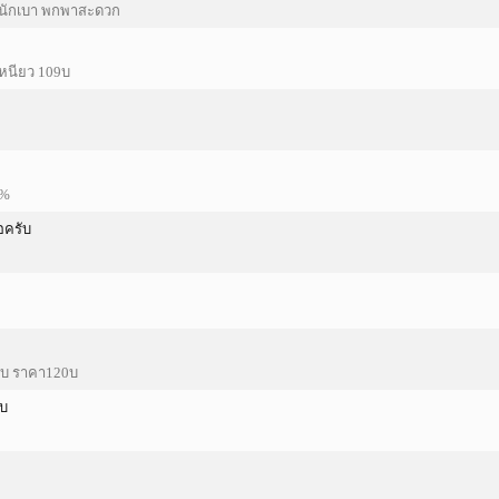
ำหนักเบา พกพาสะดวก
 เหนียว 109บ
0%
อครับ
วจบ ราคา120บ
ับ