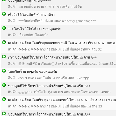
ขอบคุณที่อุดหนุนครับA+++++
สินค้า: หมวกแก็ป ตาข่าย ราพาล่า ของแท้จากบริษัท
เชื่อถือได้ โอนทันทั ทำตามกติกา
สินค้า: ***กิ้บเปล่าตีเหยื่อปลอม Attacker heavy game snap***
+++ โอนไว ไว้ใจได้ +++ ขอบคุณครับ
สินค้า: เสื้อมัดย้อม ใส่เล่นน้ำ
เครดิตยอดเยี่ยม โอนเร็วสุดยอดเลยท่านนี้ โอน A+A+A+ เร็ว A+A+A+ ขอบ
สินค้า: ✥✥✥ Z ✥✥✥ กางเกง DENIM ยีนส์ มือสอง งานแท้ สวย 32
@@ ขอบคุณที่ใช้บริการ โอกาสหน้าเรียนเชิญใหม่นะครับ A++
สินค้า: @@ เทปPVC (( เรือแสง )) สำหรับงานจิ๊ก งานเหยื่อปลอม ม้วนละ 35บ.
โอนเงินเร็วมากๆครับ ขอบคุณครับ
สินค้า: Jacket BlackYak กันฝน. สวยๆครับ. 400.- ลดๆๆๆๆๆ
ขอบคุณที่ใช้บริการ โอกาสหน้าเรียนเชิญใหม่นะครับ..A++
สินค้า: @@@ กระเป๋าใส่ โย กุ้ง นน.เบา พกพาสดวก ในราคา 49บ. เท่านั้น..
เครดิตยอดเยี่ยม โอนเร็ว..สุดยอดเลยท่านนี้ โอน A+A+A+ เร็ว A+A+A+ ขอ
สินค้า: ✥✥✥ Z ✥✥✥ กางเกง DENIM ยีนส์ มือสอง ของแท้ สวย 33
ขอบคุณที่ใช้บริการ โอกาสหน้าเรียนเชิญใหม่นะครับ..A++