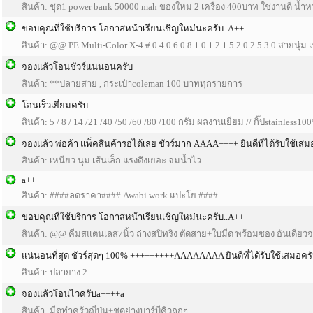
สินค้า: ชุด1 power bank 50000 mah ของใหม่ 2 เครือง 400บาท ใช่งานดี น้
ขอบคุณที่ใช้บริการ โอกาสหน้าเรียนเชิญใหม่นะครับ..A++
สินค้า: @@ PE Multi-Color X-4 # 0.4 0.6 0.8 1.0 1.2 1.5 2.0 2.5 3.0 สายนุ่ม
จองแล้วโอนชัวร์แน่นอนครับ
สินค้า: **ปลายสาย , กระเป๋าcoleman 100 บาททุกรายการ
โอนเร็วเยี่ยมครับ
สินค้า: 5 / 8 / 14 /21 /40 /50 /60 /80 /100 กรัม ผลงานเยี่ยม // กิ๊ปstainless10
จองแล้ว พ่อค้า แพ็คสินค้ารอได้เลย ชัวร์มาก AAAA++++ ยินดีที่ได้รับใช้เสม
สินค้า: เหนียว นุ่ม เส้นเล็ก แรงดึงเยอะ จมน้ำไว
a++++
สินค้า: ####ลดราคา#### Awabi work แปะโย ####
ขอบคุณที่ใช้บริการ โอกาสหน้าเรียนเชิญใหม่นะครับ..A++
สินค้า: @@ คีมสแตนเลส7นิ้ว ถ่างสปิทริง ตัดสาย+ใบมีด พร้อมซอง อันเดีย
แน่นอนที่สุด ชัวร์สุดๆ 100% +++++++++AAAAAAAA ยินดีที่ได้รับใช้เสมอคร
สินค้า: ปลายาง 2
จองแล้วโอนไวครับa++++a
สินค้า: มีดทำครัวญี่ปุ่น+ชุดย่างบาร์บีคิวถูกๆ