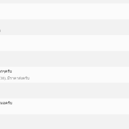
บ
มากๆครับ
8)..มีราคาส่งครับ
เสมอครับ