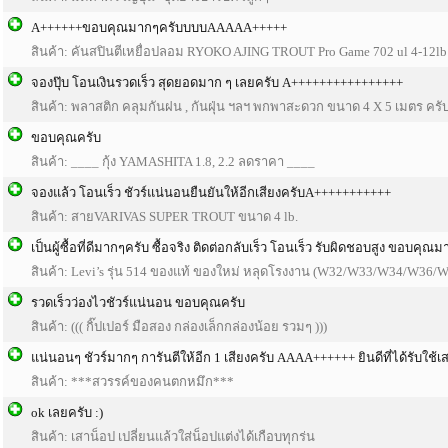
A++++++ขอบคุณมากๆครับบบบAAAAA+++++
สินค้า: คันสปินตีเหยื่อปลอม RYOKO AJING TROUT Pro Game 702 ul 4-12lb
จองปุ๊บ โอนเงินรวดเร็ว สุดยอดมาก ๆ เลยครับ A++++++++++++++++
สินค้า: พลาสติก คลุมกันฝน , กันฝุ่น ฯลฯ พกพาสะดวก ขนาด 4 X 5 เมตร ครั
ขอบคุณครับ
สินค้า: ____ กุ้ง YAMASHITA 1.8, 2.2 ลดราคา ____
จองแล้ว โอนเร็ว ชัวร์แน่นอนยืนยันให้อีกเสียงครับA+++++++++++
สินค้า: สายVARIVAS SUPER TROUT ขนาด 4 lb.
เป็นผู้ซื้อที่ดีมากๆครับ ซื้อจริง ติดต่อกลับเร็ว โอนเร็ว รับผิดชอบสูง ขอบคุณ
สินค้า: Levi’s รุ่น 514 ของแท้ ของใหม่ หลุดโรงงาน (W32/W33/W34/W36/W3
รวดเร็วว่องไวชัวร์แน่นอน ขอบคุณครับ
สินค้า: ((( กิ๊ปเปอร์ มือสอง กล่องเล็กกล่องน้อย รวมๆ )))
แน่นอนๆ ชัวร์มากๆ การันตีให้อีก 1 เสียงครับ AAAA++++++ ยินดีที่ได้รับใช้
สินค้า: ***สวรรค์ของคนตกหมึก***
ok เลยครับ :)
สินค้า: เสาน็อป เปลี่ยนแล้วใส่น็อปแต่งได้เกือบทุกร่น