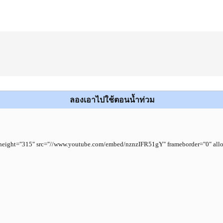
ลองเอาไปใช้ตอนน้ำท่วม
height="315" src="//www.youtube.com/embed/nznzIFR51gY" frameborder="0" allo