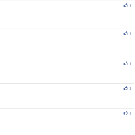
1
1
1
1
1