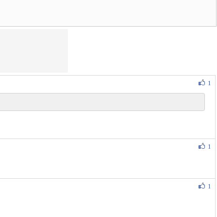
1
1
1