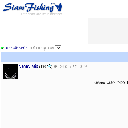
ห้องคลิปทั่วไป
เปลี่ยนกลุ่มย่อย
ปลาอบเกลือ
(480
)
24 มี.ค. 57, 13:46
<iframe width="420" 