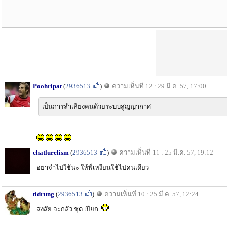
Poohripat
(
2936513
)
ความเห็นที่ 12 : 29 มี.ค. 57, 17:00
เป็นการลำเลียงคนด้วยระบบสูญญากาศ
chatlurelism
(
2936513
)
ความเห็นที่ 11 : 25 มี.ค. 57, 19:12
อย่าจำไปใช้นะ ให้พี่เหงียนใช้ไปคนเดียว
tidrung
(
2936513
)
ความเห็นที่ 10 : 25 มี.ค. 57, 12:24
สงสัย จะกลัว ชุด เปียก