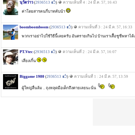
นุวัดว่าว
(
2936513
)
ความเห็นที่ 4 : 24 มี.ค. 57, 16:43
ค่าโดยสารคนกี่บาทคับน้า
boomboomboom
(
2936513
)
ความเห็นที่ 3 : 24 มี.ค. 57, 16:33
พวกเราอย่าไปใช้วิธีนี้เลยครับ อันตรายเกินไป บ้านเราเสื้อชูชีพหาได้
PT.Vtec
(
2936513
)
ความเห็นที่ 2 : 24 มี.ค. 57, 16:07
เสี่ยงเกิ้น
Biggame 1980
(
2936513
)
ความเห็นที่ 1 : 24 มี.ค. 57, 13:59
ผู้ใหญ่ลื่นล้ม .. ถุงหลุดมือเด็กถึงตายเลยนะนั่น