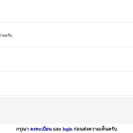
ง่ายครับ
กรุณา
ลงทะเบียน
และ
login
ก่อนส่งความเห็นครับ