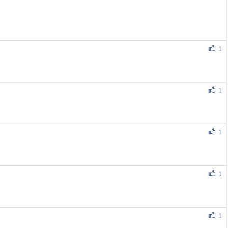
1
1
1
1
1