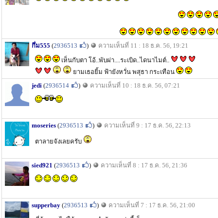
กึ่ม555
(
2936513
)
ความเห็นที่ 11 : 18 ธ.ค. 56, 19:21
เห็นกับตา โอ้..พับผ่า....ระเบิด..ไดนาไมต์..
ยามเธอยิ้ม ฟ้ายังหวั่น พสุธา กระเทือน
jedi
(
2936514
)
ความเห็นที่ 10 : 18 ธ.ค. 56, 07:21
moseries
(
2936513
)
ความเห็นที่ 9 : 17 ธ.ค. 56, 22:13
ตาลายจังเลยครับ
sied921
(
2936513
)
ความเห็นที่ 8 : 17 ธ.ค. 56, 21:36
supperbay
(
2936513
)
ความเห็นที่ 7 : 17 ธ.ค. 56, 21:00