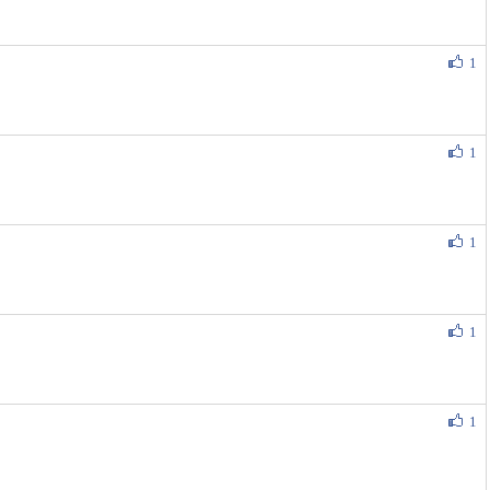
1
1
1
1
1