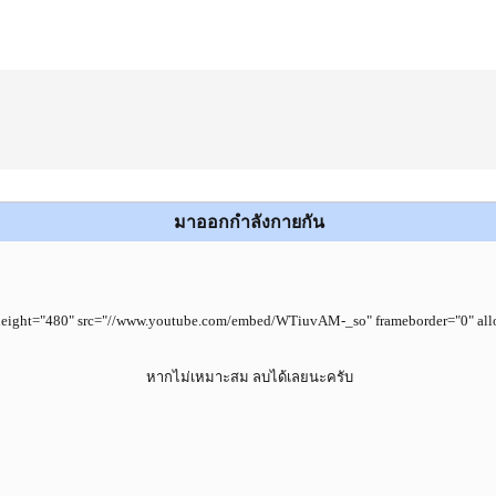
มาออกกำลังกายกัน
height="480" src="//www.youtube.com/embed/WTiuvAM-_so" frameborder="0" allo
หากไม่เหมาะสม ลบได้เลยนะครับ